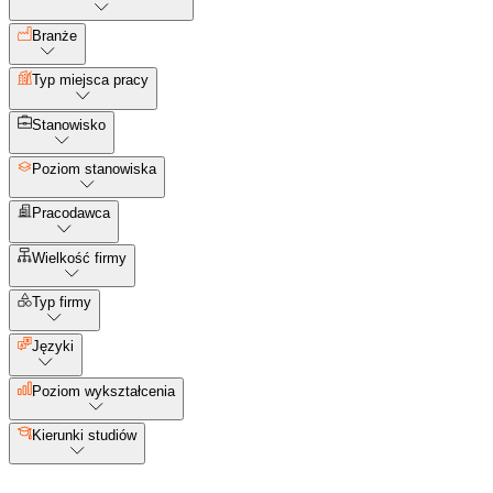
Branże
Typ miejsca pracy
Stanowisko
Poziom stanowiska
Pracodawca
Wielkość firmy
Typ firmy
Języki
Poziom wykształcenia
Kierunki studiów