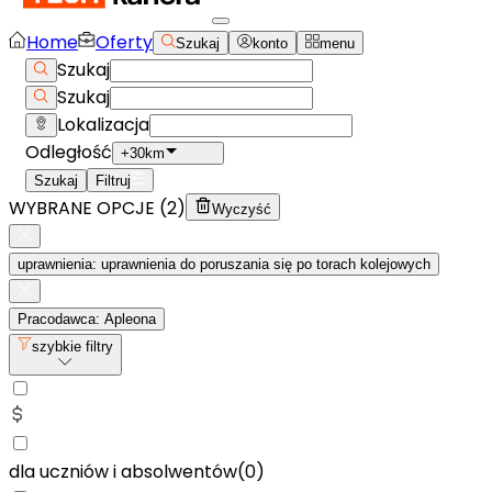
Home
Oferty
Szukaj
konto
menu
Szukaj
Szukaj
Lokalizacja
Odległość
+30km
Szukaj
Filtruj
WYBRANE OPCJE (
2
)
Wyczyść
uprawnienia: uprawnienia do poruszania się po torach kolejowych
Pracodawca: Apleona
szybkie filtry
dla uczniów i absolwentów
(
0
)