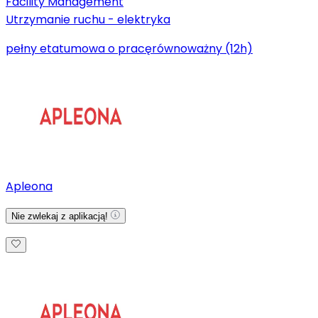
Facility Management
Utrzymanie ruchu - elektryka
pełny etat
umowa o pracę
równoważny (12h)
Apleona
Nie zwlekaj z aplikacją!