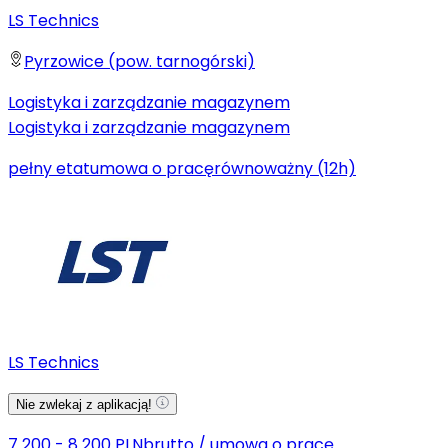
LS Technics
Pyrzowice (pow. tarnogórski)
Logistyka i zarządzanie magazynem
Logistyka i zarządzanie magazynem
pełny etat
umowa o pracę
równoważny (12h)
LS Technics
Nie zwlekaj z aplikacją!
7 200 - 8 200 PLN
brutto
/
umowa o pracę