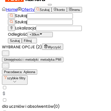
Home
Oferty
Szukaj
konto
menu
Szukaj
Szukaj
Lokalizacja
Odległość
+30km
Szukaj
Filtruj
WYBRANE OPCJE (
2
)
Wyczyść
Umiejętności i metodyki: metodyka PMI
Pracodawca: Apleona
szybkie filtry
dla uczniów i absolwentów
(
0
)