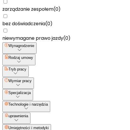
zarządzanie zespołem
(
0
)
bez doświadczenia
(
0
)
niewymagane prawo jazdy
(
0
)
Wynagrodzenie
Rodzaj umowy
Tryb pracy
Wymiar pracy
Specjalizacja
Technologie i narzędzia
uprawnienia
Umiejętności i metodyki