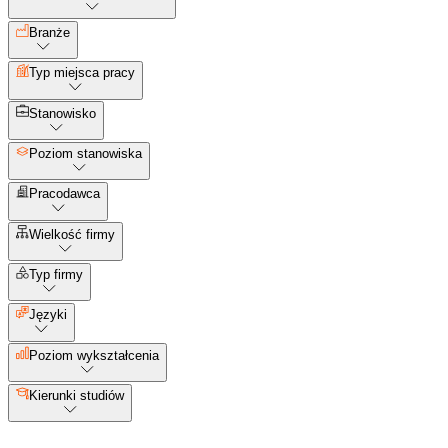
Branże
Typ miejsca pracy
Stanowisko
Poziom stanowiska
Pracodawca
Wielkość firmy
Typ firmy
Języki
Poziom wykształcenia
Kierunki studiów