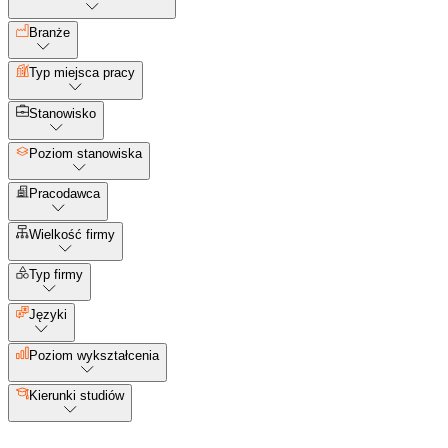
Branże
Typ miejsca pracy
Stanowisko
Poziom stanowiska
Pracodawca
Wielkość firmy
Typ firmy
Języki
Poziom wykształcenia
Kierunki studiów