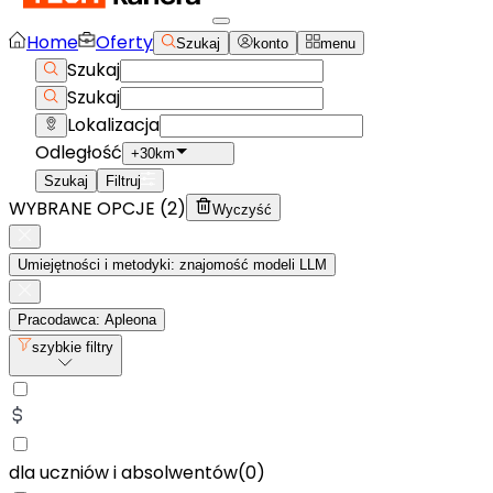
Home
Oferty
Szukaj
konto
menu
Szukaj
Szukaj
Lokalizacja
Odległość
+30km
Szukaj
Filtruj
WYBRANE OPCJE (
2
)
Wyczyść
Umiejętności i metodyki: znajomość modeli LLM
Pracodawca: Apleona
szybkie filtry
dla uczniów i absolwentów
(
0
)