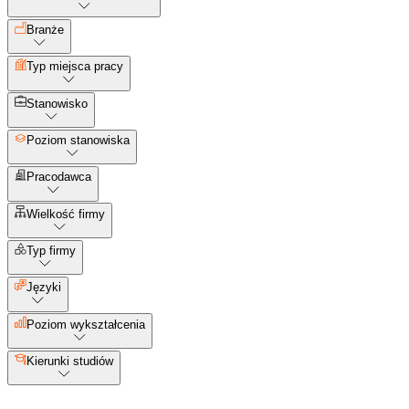
Branże
Typ miejsca pracy
Stanowisko
Poziom stanowiska
Pracodawca
Wielkość firmy
Typ firmy
Języki
Poziom wykształcenia
Kierunki studiów