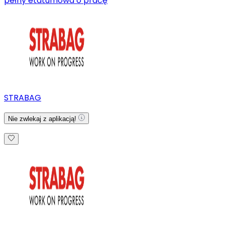
pełny etat
umowa o pracę
STRABAG
Nie zwlekaj z aplikacją!