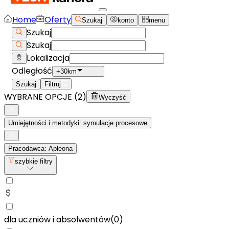
Home
Oferty
Szukaj
konto
menu
Szukaj
Szukaj
Lokalizacja
Odległość
+30km
Szukaj
Filtruj
WYBRANE OPCJE (
2
)
Wyczyść
Umiejętności i metodyki: symulacje procesowe
Pracodawca: Apleona
szybkie filtry
dla uczniów i absolwentów
(
0
)