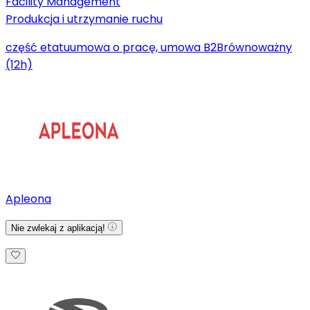
Facility Management
Produkcja i utrzymanie ruchu
część etatu
umowa o pracę, umowa B2B
równoważny
(12h)
Apleona
Nie zwlekaj z aplikacją!