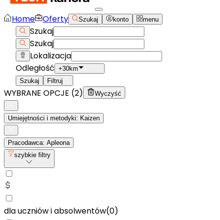
Home
Oferty
Szukaj
konto
menu
Szukaj
Szukaj
Lokalizacja
Odległość
+30km
Szukaj
Filtruj
WYBRANE OPCJE (
2
)
Wyczyść
Umiejętności i metodyki: Kaizen
Pracodawca: Apleona
szybkie filtry
dla uczniów i absolwentów
(
0
)