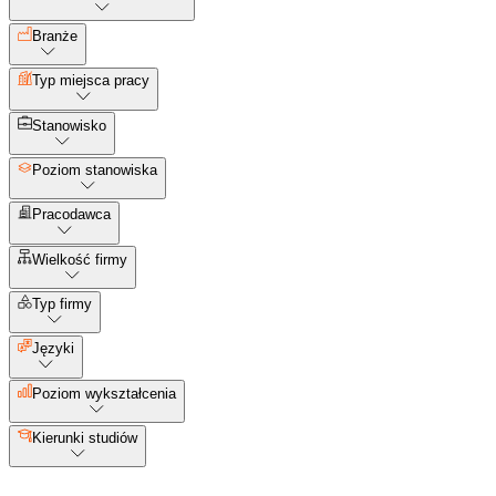
Branże
Typ miejsca pracy
Stanowisko
Poziom stanowiska
Pracodawca
Wielkość firmy
Typ firmy
Języki
Poziom wykształcenia
Kierunki studiów