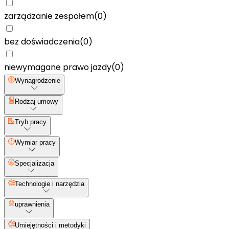
zarządzanie zespołem
(
0
)
bez doświadczenia
(
0
)
niewymagane prawo jazdy
(
0
)
Wynagrodzenie
Rodzaj umowy
Tryb pracy
Wymiar pracy
Specjalizacja
Technologie i narzędzia
uprawnienia
Umiejętności i metodyki