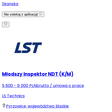
Skanska
Nie zwlekaj z aplikacją!
Młodszy Inspektor NDT (K/M)
5 600 - 6 000 PLN
brutto
/
umowa o pracę
LS Technics
Pyrzowice, województwo śląskie