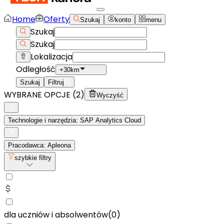
Home
Oferty
Szukaj
konto
menu
Szukaj
Szukaj
Lokalizacja
Odległość
+30km
Szukaj
Filtruj
WYBRANE OPCJE (
2
)
Wyczyść
Technologie i narzędzia: SAP Analytics Cloud
Pracodawca: Apleona
szybkie filtry
dla uczniów i absolwentów
(
0
)