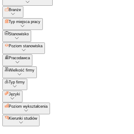
Branże
Typ miejsca pracy
Stanowisko
Poziom stanowiska
Pracodawca
Wielkość firmy
Typ firmy
Języki
Poziom wykształcenia
Kierunki studiów