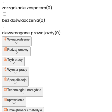
zarządzanie zespołem
(
0
)
bez doświadczenia
(
0
)
niewymagane prawo jazdy
(
0
)
Wynagrodzenie
Rodzaj umowy
Tryb pracy
Wymiar pracy
Specjalizacja
Technologie i narzędzia
uprawnienia
Umiejętności i metodyki