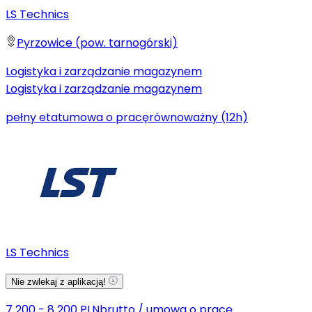
LS Technics
Pyrzowice (pow. tarnogórski)
Logistyka i zarządzanie magazynem
Logistyka i zarządzanie magazynem
pełny etat
umowa o pracę
równoważny (12h)
LS Technics
Nie zwlekaj z aplikacją!
7 200 - 8 200 PLN
brutto
/
umowa o pracę