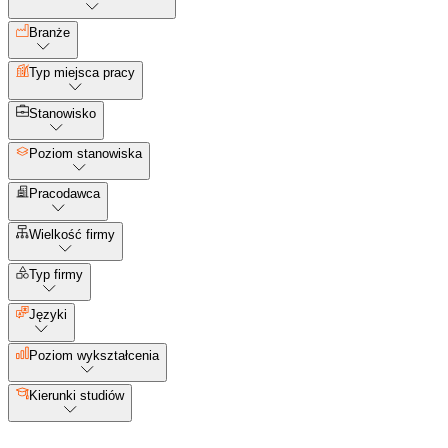
Branże
Typ miejsca pracy
Stanowisko
Poziom stanowiska
Pracodawca
Wielkość firmy
Typ firmy
Języki
Poziom wykształcenia
Kierunki studiów