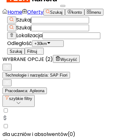
Home
Oferty
Szukaj
konto
menu
Szukaj
Szukaj
Lokalizacja
Odległość
+30km
Szukaj
Filtruj
WYBRANE OPCJE (
2
)
Wyczyść
Technologie i narzędzia: SAP Fiori
Pracodawca: Apleona
szybkie filtry
dla uczniów i absolwentów
(
0
)