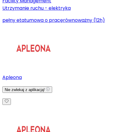
Facility Management
Utrzymanie ruchu - elektryka
pełny etat
umowa o pracę
równoważny (12h)
Apleona
Nie zwlekaj z aplikacją!