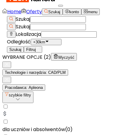
Home
Oferty
Szukaj
konto
menu
Szukaj
Szukaj
Lokalizacja
Odległość
+30km
Szukaj
Filtruj
WYBRANE OPCJE (
2
)
Wyczyść
Technologie i narzędzia: CAD/PLM
Pracodawca: Apleona
szybkie filtry
dla uczniów i absolwentów
(
0
)