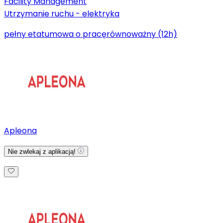
Facility Management
Utrzymanie ruchu - elektryka
pełny etat
umowa o pracę
równoważny (12h)
Apleona
Nie zwlekaj z aplikacją!