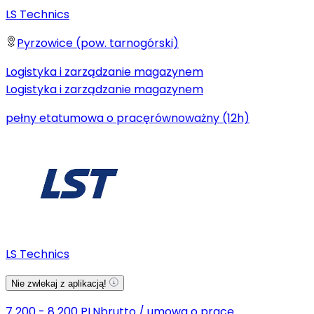
LS Technics
Pyrzowice (pow. tarnogórski)
Logistyka i zarządzanie magazynem
Logistyka i zarządzanie magazynem
pełny etat
umowa o pracę
równoważny (12h)
LS Technics
Nie zwlekaj z aplikacją!
7 200 - 8 200 PLN
brutto
/
umowa o pracę