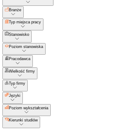
Branże
Typ miejsca pracy
Stanowisko
Poziom stanowiska
Pracodawca
Wielkość firmy
Typ firmy
Języki
Poziom wykształcenia
Kierunki studiów