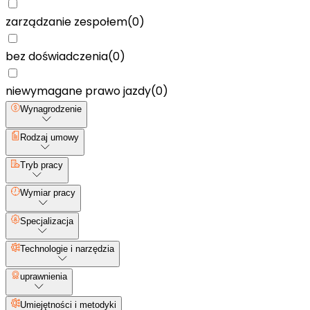
zarządzanie zespołem
(
0
)
bez doświadczenia
(
0
)
niewymagane prawo jazdy
(
0
)
Wynagrodzenie
Rodzaj umowy
Tryb pracy
Wymiar pracy
Specjalizacja
Technologie i narzędzia
uprawnienia
Umiejętności i metodyki