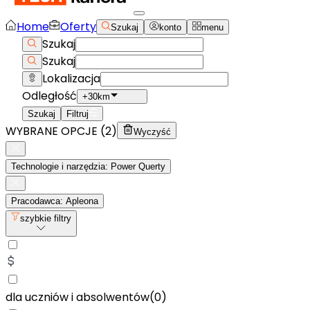
Home
Oferty
Szukaj
konto
menu
Szukaj
Szukaj
Lokalizacja
Odległość
+30km
Szukaj
Filtruj
WYBRANE OPCJE (
2
)
Wyczyść
Technologie i narzędzia: Power Querty
Pracodawca: Apleona
szybkie filtry
dla uczniów i absolwentów
(
0
)