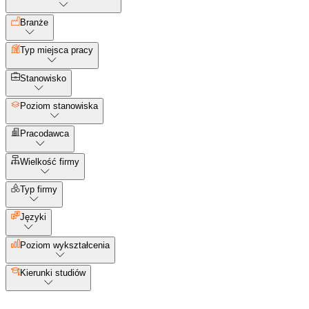
Branże
Typ miejsca pracy
Stanowisko
Poziom stanowiska
Pracodawca
Wielkość firmy
Typ firmy
Języki
Poziom wykształcenia
Kierunki studiów