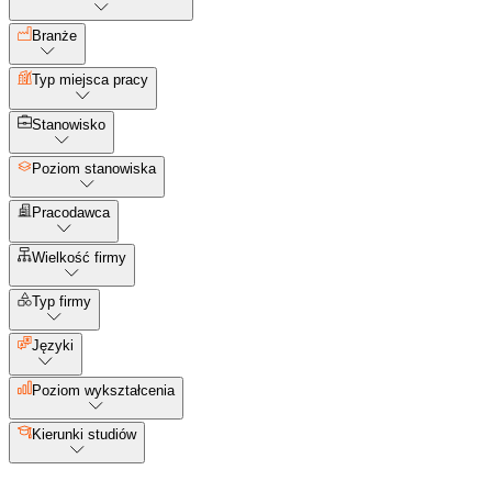
Branże
Typ miejsca pracy
Stanowisko
Poziom stanowiska
Pracodawca
Wielkość firmy
Typ firmy
Języki
Poziom wykształcenia
Kierunki studiów