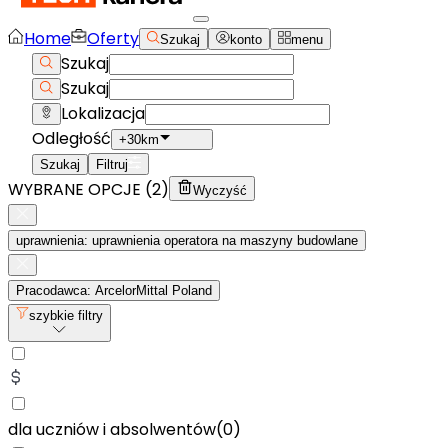
Home
Oferty
Szukaj
konto
menu
Szukaj
Szukaj
Lokalizacja
Odległość
+30km
Szukaj
Filtruj
WYBRANE OPCJE (
2
)
Wyczyść
uprawnienia: uprawnienia operatora na maszyny budowlane
Pracodawca: ArcelorMittal Poland
szybkie filtry
dla uczniów i absolwentów
(
0
)