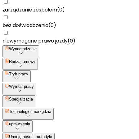
zarządzanie zespołem
(
0
)
bez doświadczenia
(
0
)
niewymagane prawo jazdy
(
0
)
Wynagrodzenie
Rodzaj umowy
Tryb pracy
Wymiar pracy
Specjalizacja
Technologie i narzędzia
uprawnienia
Umiejętności i metodyki