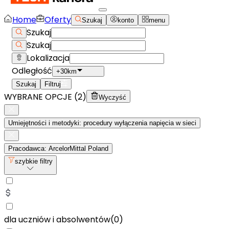
Home
Oferty
Szukaj
konto
menu
Szukaj
Szukaj
Lokalizacja
Odległość
+30km
Szukaj
Filtruj
WYBRANE OPCJE (
2
)
Wyczyść
Umiejętności i metodyki: procedury wyłączenia napięcia w sieci
Pracodawca: ArcelorMittal Poland
szybkie filtry
dla uczniów i absolwentów
(
0
)