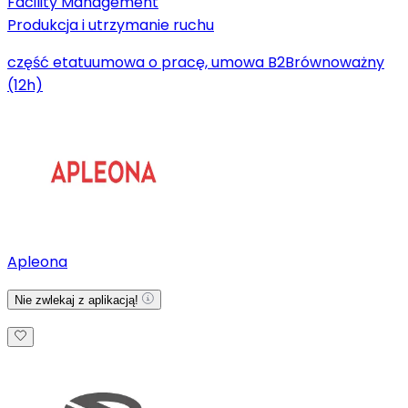
Facility Management
Produkcja i utrzymanie ruchu
część etatu
umowa o pracę, umowa B2B
równoważny
(12h)
Apleona
Nie zwlekaj z aplikacją!