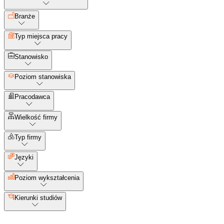
Branże
Typ miejsca pracy
Stanowisko
Poziom stanowiska
Pracodawca
Wielkość firmy
Typ firmy
Języki
Poziom wykształcenia
Kierunki studiów