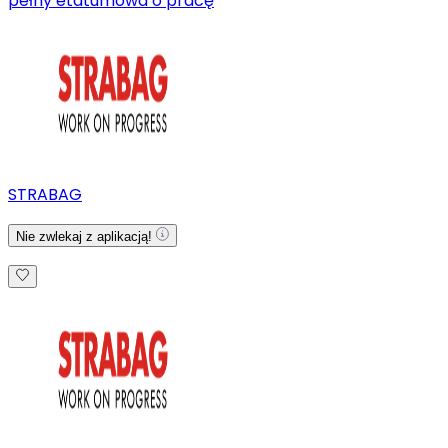
pełny etat
umowa o pracę
STRABAG
Nie zwlekaj z aplikacją!