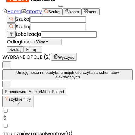
Home
Oferty
Szukaj
konto
menu
Szukaj
Szukaj
Lokalizacja
Odległość
+30km
Szukaj
Filtruj
WYBRANE OPCJE (
2
)
Wyczyść
Umiejętności i metodyki: umiejętność czytania schematów
elektrycznych
Pracodawca: ArcelorMittal Poland
szybkie filtry
dla uczniów i absolwentów
(
0
)