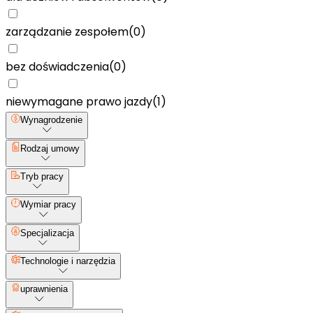
zarządzanie zespołem
(
0
)
bez doświadczenia
(
0
)
niewymagane prawo jazdy
(
1
)
Wynagrodzenie
Rodzaj umowy
Tryb pracy
Wymiar pracy
Specjalizacja
Technologie i narzędzia
uprawnienia