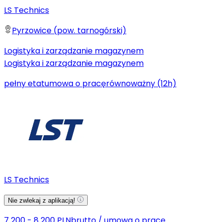
LS Technics
Pyrzowice (pow. tarnogórski)
Logistyka i zarządzanie magazynem
Logistyka i zarządzanie magazynem
pełny etat
umowa o pracę
równoważny (12h)
LS Technics
Nie zwlekaj z aplikacją!
7 200 - 8 200 PLN
brutto
/
umowa o pracę