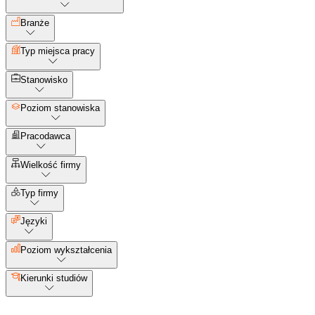
Branże
Typ miejsca pracy
Stanowisko
Poziom stanowiska
Pracodawca
Wielkość firmy
Typ firmy
Języki
Poziom wykształcenia
Kierunki studiów