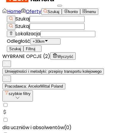
Home
Oferty
Szukaj
konto
menu
Szukaj
Szukaj
Lokalizacja
Odległość
+30km
Szukaj
Filtruj
WYBRANE OPCJE (
2
)
Wyczyść
Umiejętności i metodyki: przepisy transportu kolejowego
Pracodawca: ArcelorMittal Poland
szybkie filtry
dla uczniów i absolwentów
(
0
)