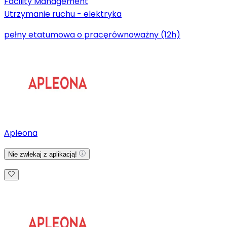
Facility Management
Utrzymanie ruchu - elektryka
pełny etat
umowa o pracę
równoważny (12h)
Apleona
Nie zwlekaj z aplikacją!