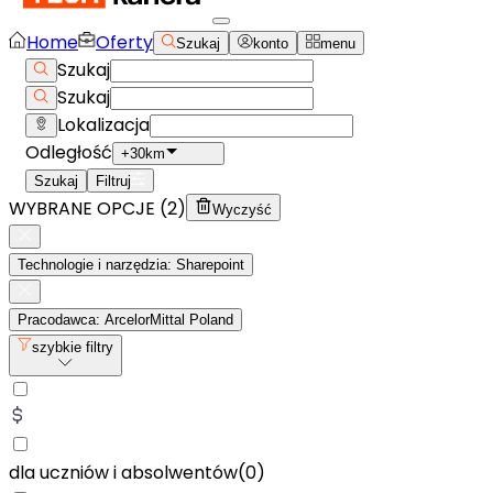
Home
Oferty
Szukaj
konto
menu
Szukaj
Szukaj
Lokalizacja
Odległość
+30km
Szukaj
Filtruj
WYBRANE OPCJE (
2
)
Wyczyść
Technologie i narzędzia: Sharepoint
Pracodawca: ArcelorMittal Poland
szybkie filtry
dla uczniów i absolwentów
(
0
)