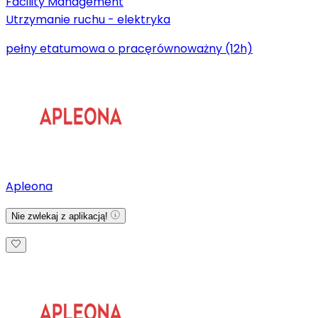
Facility Management
Utrzymanie ruchu - elektryka
pełny etat
umowa o pracę
równoważny (12h)
Apleona
Nie zwlekaj z aplikacją!