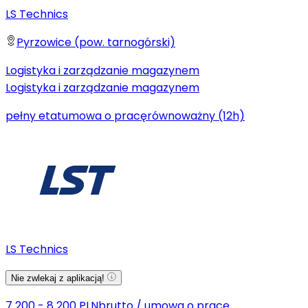
LS Technics
Pyrzowice (pow. tarnogórski)
Logistyka i zarządzanie magazynem
Logistyka i zarządzanie magazynem
pełny etat
umowa o pracę
równoważny (12h)
LS Technics
Nie zwlekaj z aplikacją!
7 200 - 8 200 PLN
brutto
/
umowa o pracę