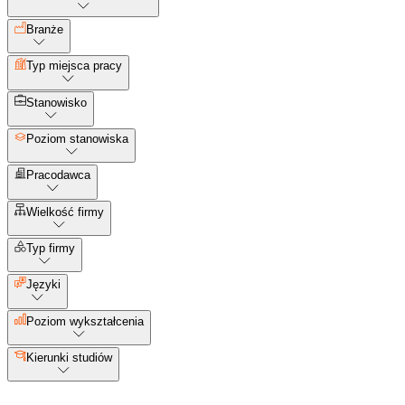
Branże
Typ miejsca pracy
Stanowisko
Poziom stanowiska
Pracodawca
Wielkość firmy
Typ firmy
Języki
Poziom wykształcenia
Kierunki studiów