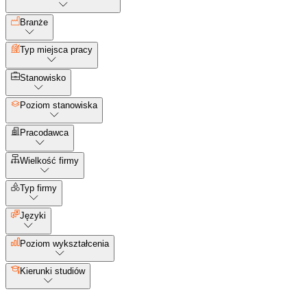
Branże
Typ miejsca pracy
Stanowisko
Poziom stanowiska
Pracodawca
Wielkość firmy
Typ firmy
Języki
Poziom wykształcenia
Kierunki studiów