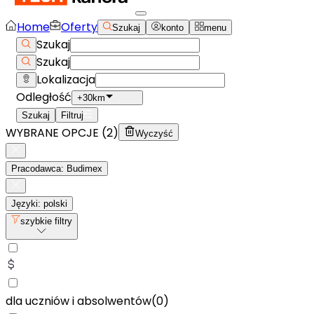
Home
Oferty
Szukaj
konto
menu
Szukaj
Szukaj
Lokalizacja
Odległość
+30km
Szukaj
Filtruj
WYBRANE OPCJE (
2
)
Wyczyść
Pracodawca: Budimex
Języki: polski
szybkie filtry
dla uczniów i absolwentów
(
0
)