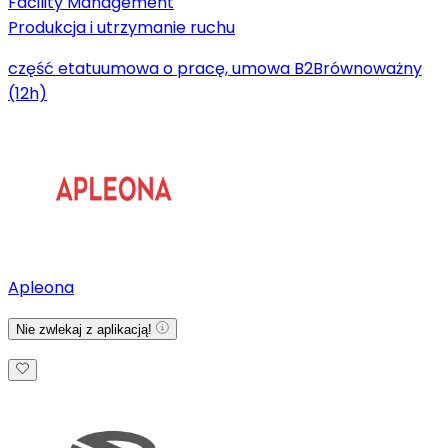
Facility Management
Produkcja i utrzymanie ruchu
część etatu
umowa o pracę, umowa B2B
równoważny
(12h)
Apleona
Nie zwlekaj z aplikacją!