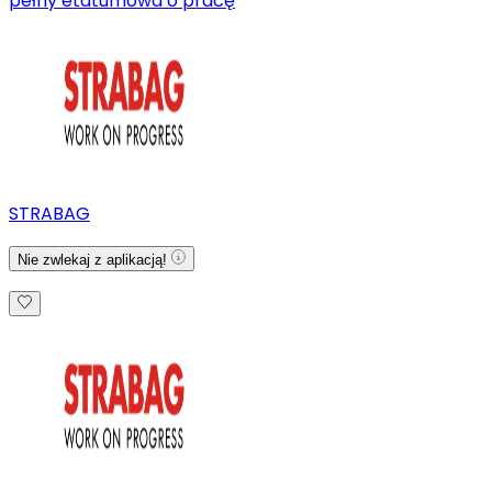
pełny etat
umowa o pracę
STRABAG
Nie zwlekaj z aplikacją!