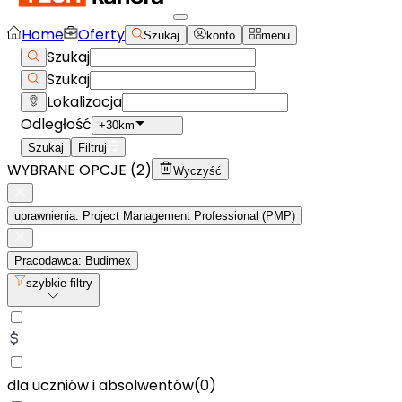
Home
Oferty
Szukaj
konto
menu
Szukaj
Szukaj
Lokalizacja
Odległość
+30km
Szukaj
Filtruj
WYBRANE OPCJE (
2
)
Wyczyść
uprawnienia: Project Management Professional (PMP)
Pracodawca: Budimex
szybkie filtry
dla uczniów i absolwentów
(
0
)