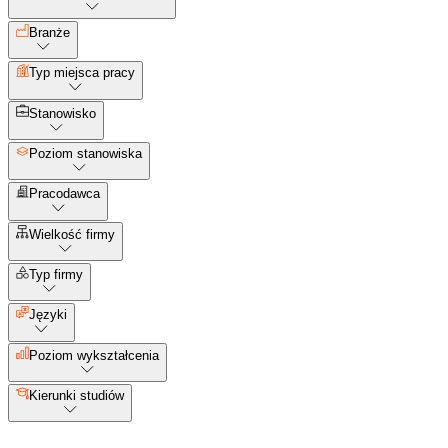
Branże
Typ miejsca pracy
Stanowisko
Poziom stanowiska
Pracodawca
Wielkość firmy
Typ firmy
Języki
Poziom wykształcenia
Kierunki studiów