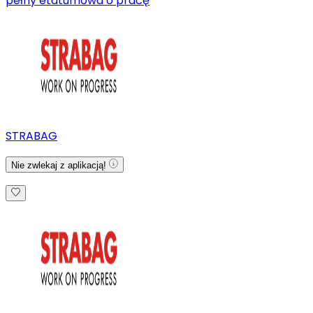
pełny etat
umowa o pracę
STRABAG
Nie zwlekaj z aplikacją!