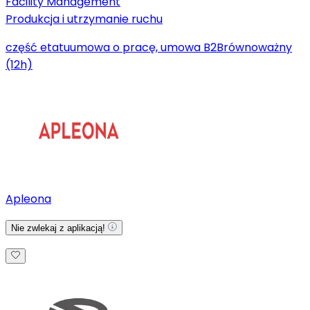
Facility Management
Produkcja i utrzymanie ruchu
część etatu
umowa o pracę, umowa B2B
równoważny
(12h)
Apleona
Nie zwlekaj z aplikacją!