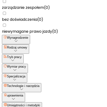
zarządzanie zespołem
(
0
)
bez doświadczenia
(
0
)
niewymagane prawo jazdy
(
0
)
Wynagrodzenie
Rodzaj umowy
Tryb pracy
Wymiar pracy
Specjalizacja
Technologie i narzędzia
uprawnienia
Umiejętności i metodyki