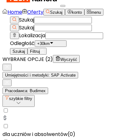
Home
Oferty
Szukaj
konto
menu
Szukaj
Szukaj
Lokalizacja
Odległość
+30km
Szukaj
Filtruj
WYBRANE OPCJE (
2
)
Wyczyść
Umiejętności i metodyki: SAP Activate
Pracodawca: Budimex
szybkie filtry
dla uczniów i absolwentów
(
0
)