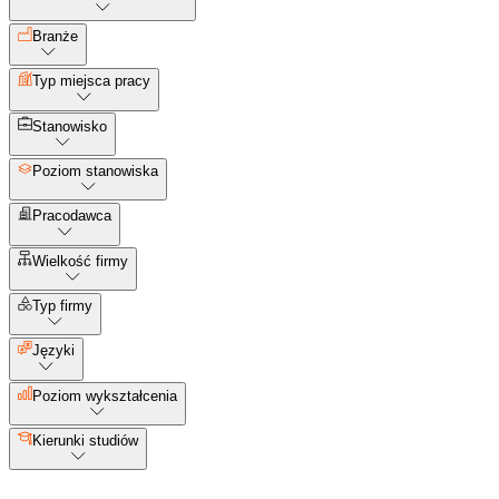
Branże
Typ miejsca pracy
Stanowisko
Poziom stanowiska
Pracodawca
Wielkość firmy
Typ firmy
Języki
Poziom wykształcenia
Kierunki studiów