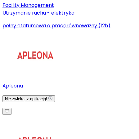
Facility Management
Utrzymanie ruchu - elektryka
pełny etat
umowa o pracę
równoważny (12h)
Apleona
Nie zwlekaj z aplikacją!