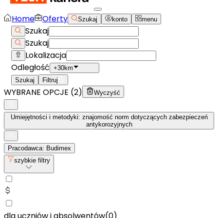
Home
Oferty
Szukaj
konto
menu
Szukaj
Szukaj
Lokalizacja
Odległość
+30km
Szukaj
Filtruj
WYBRANE OPCJE (
2
)
Wyczyść
Umiejętności i metodyki: znajomość norm dotyczących zabezpieczeń
antykorozyjnych
Pracodawca: Budimex
szybkie filtry
dla uczniów i absolwentów
(
0
)