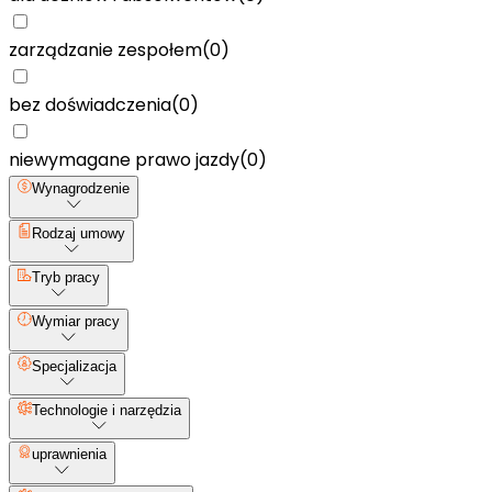
zarządzanie zespołem
(
0
)
bez doświadczenia
(
0
)
niewymagane prawo jazdy
(
0
)
Wynagrodzenie
Rodzaj umowy
Tryb pracy
Wymiar pracy
Specjalizacja
Technologie i narzędzia
uprawnienia