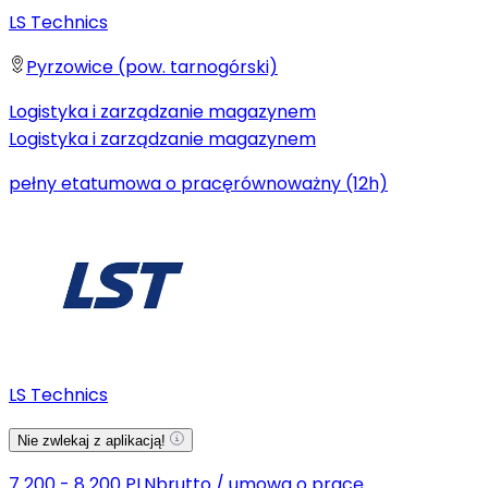
LS Technics
Pyrzowice (pow. tarnogórski)
Logistyka i zarządzanie magazynem
Logistyka i zarządzanie magazynem
pełny etat
umowa o pracę
równoważny (12h)
LS Technics
Nie zwlekaj z aplikacją!
7 200 - 8 200 PLN
brutto
/
umowa o pracę