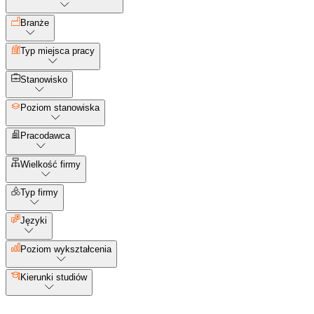
Branże
Typ miejsca pracy
Stanowisko
Poziom stanowiska
Pracodawca
Wielkość firmy
Typ firmy
Języki
Poziom wykształcenia
Kierunki studiów