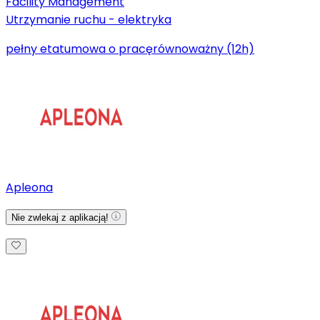
Facility Management
Utrzymanie ruchu - elektryka
pełny etat
umowa o pracę
równoważny (12h)
Apleona
Nie zwlekaj z aplikacją!