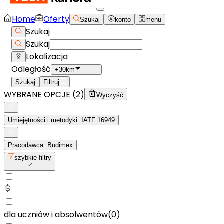
Home
Oferty
Szukaj
konto
menu
Szukaj
Szukaj
Lokalizacja
Odległość
+30km
Szukaj
Filtruj
WYBRANE OPCJE (
2
)
Wyczyść
Umiejętności i metodyki: IATF 16949
Pracodawca: Budimex
szybkie filtry
dla uczniów i absolwentów
(
0
)