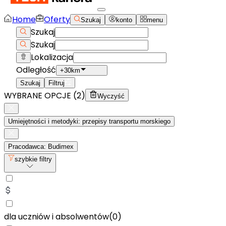
Home
Oferty
Szukaj
konto
menu
Szukaj
Szukaj
Lokalizacja
Odległość
+30km
Szukaj
Filtruj
WYBRANE OPCJE (
2
)
Wyczyść
Umiejętności i metodyki: przepisy transportu morskiego
Pracodawca: Budimex
szybkie filtry
dla uczniów i absolwentów
(
0
)