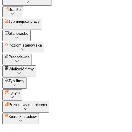
Branże
Typ miejsca pracy
Stanowisko
Poziom stanowiska
Pracodawca
Wielkość firmy
Typ firmy
Języki
Poziom wykształcenia
Kierunki studiów