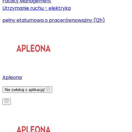
Facility Management
Utrzymanie ruchu - elektryka
pełny etat
umowa o pracę
równoważny (12h)
Apleona
Nie zwlekaj z aplikacją!