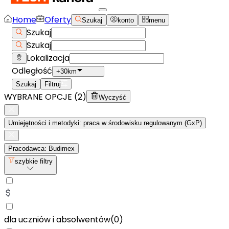
Home
Oferty
Szukaj
konto
menu
Szukaj
Szukaj
Lokalizacja
Odległość
+30km
Szukaj
Filtruj
WYBRANE OPCJE (
2
)
Wyczyść
Umiejętności i metodyki: praca w środowisku regulowanym (GxP)
Pracodawca: Budimex
szybkie filtry
dla uczniów i absolwentów
(
0
)