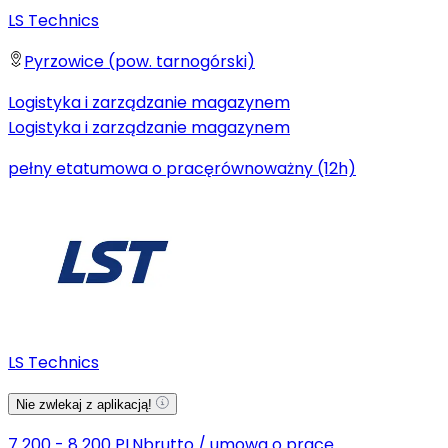
LS Technics
Pyrzowice (pow. tarnogórski)
Logistyka i zarządzanie magazynem
Logistyka i zarządzanie magazynem
pełny etat
umowa o pracę
równoważny (12h)
LS Technics
Nie zwlekaj z aplikacją!
7 200 - 8 200 PLN
brutto
/
umowa o pracę