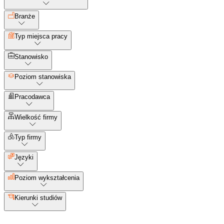
Branże
Typ miejsca pracy
Stanowisko
Poziom stanowiska
Pracodawca
Wielkość firmy
Typ firmy
Języki
Poziom wykształcenia
Kierunki studiów