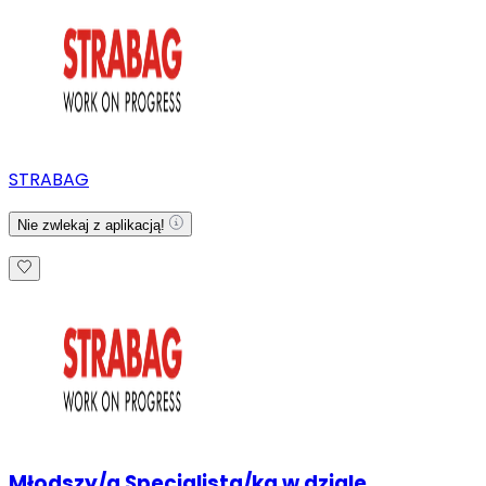
STRABAG
Nie zwlekaj z aplikacją!
Młodszy/a Specjalista/ka w dziale