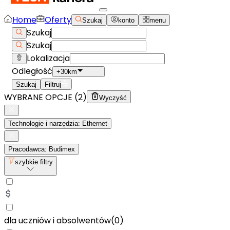
Home
Oferty
Szukaj
konto
menu
Szukaj
Szukaj
Lokalizacja
Odległość
+30km
Szukaj
Filtruj
WYBRANE OPCJE (
2
)
Wyczyść
Technologie i narzędzia: Ethernet
Pracodawca: Budimex
szybkie filtry
dla uczniów i absolwentów
(
0
)