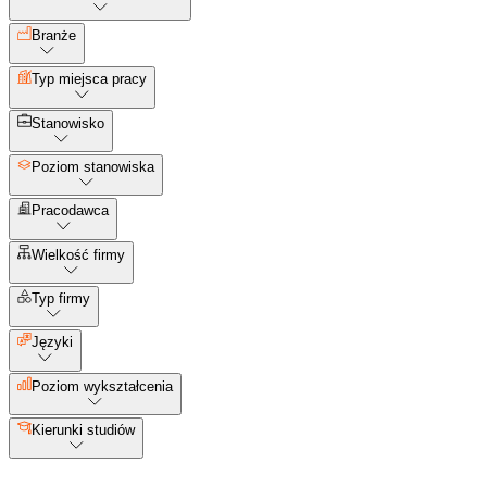
Branże
Typ miejsca pracy
Stanowisko
Poziom stanowiska
Pracodawca
Wielkość firmy
Typ firmy
Języki
Poziom wykształcenia
Kierunki studiów