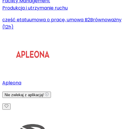
Facility Management
Produkcja i utrzymanie ruchu
część etatu
umowa o pracę, umowa B2B
równoważny
(12h)
Apleona
Nie zwlekaj z aplikacją!