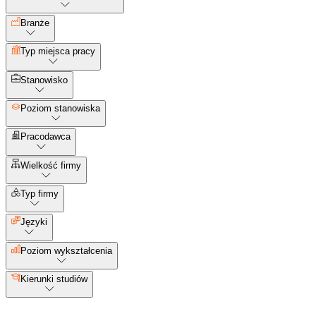
Branże
Typ miejsca pracy
Stanowisko
Poziom stanowiska
Pracodawca
Wielkość firmy
Typ firmy
Języki
Poziom wykształcenia
Kierunki studiów