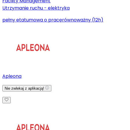
Facility Management
Utrzymanie ruchu - elektryka
pełny etat
umowa o pracę
równoważny (12h)
Apleona
Nie zwlekaj z aplikacją!