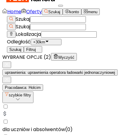
Home
Oferty
Szukaj
konto
menu
Szukaj
Szukaj
Lokalizacja
Odległość
+30km
Szukaj
Filtruj
WYBRANE OPCJE (
2
)
Wyczyść
uprawnienia: uprawnienia operatora ładowarki jednonaczyniowej
Pracodawca: Holcim
szybkie filtry
dla uczniów i absolwentów
(
0
)