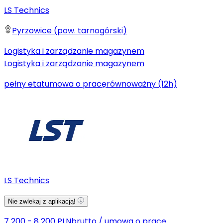
LS Technics
Pyrzowice (pow. tarnogórski)
Logistyka i zarządzanie magazynem
Logistyka i zarządzanie magazynem
pełny etat
umowa o pracę
równoważny (12h)
LS Technics
Nie zwlekaj z aplikacją!
7 200 - 8 200 PLN
brutto
/
umowa o pracę