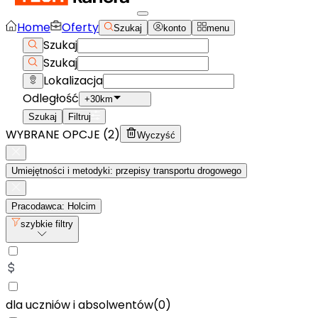
Home
Oferty
Szukaj
konto
menu
Szukaj
Szukaj
Lokalizacja
Odległość
+30km
Szukaj
Filtruj
WYBRANE OPCJE (
2
)
Wyczyść
Umiejętności i metodyki: przepisy transportu drogowego
Pracodawca: Holcim
szybkie filtry
dla uczniów i absolwentów
(
0
)