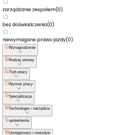
zarządzanie zespołem
(
0
)
bez doświadczenia
(
0
)
niewymagane prawo jazdy
(
0
)
Wynagrodzenie
Rodzaj umowy
Tryb pracy
Wymiar pracy
Specjalizacja
Technologie i narzędzia
uprawnienia
Umiejętności i metodyki