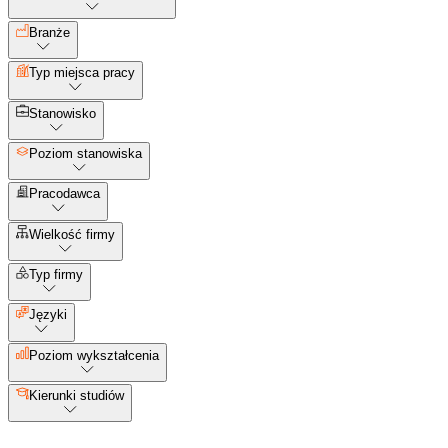
Branże
Typ miejsca pracy
Stanowisko
Poziom stanowiska
Pracodawca
Wielkość firmy
Typ firmy
Języki
Poziom wykształcenia
Kierunki studiów