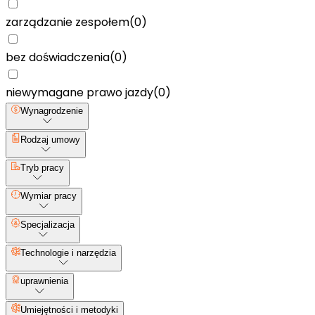
zarządzanie zespołem
(
0
)
bez doświadczenia
(
0
)
niewymagane prawo jazdy
(
0
)
Wynagrodzenie
Rodzaj umowy
Tryb pracy
Wymiar pracy
Specjalizacja
Technologie i narzędzia
uprawnienia
Umiejętności i metodyki