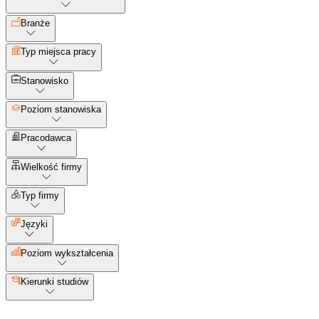
Branże
Typ miejsca pracy
Stanowisko
Poziom stanowiska
Pracodawca
Wielkość firmy
Typ firmy
Języki
Poziom wykształcenia
Kierunki studiów