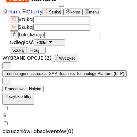
Home
Oferty
Szukaj
konto
menu
Szukaj
Szukaj
Lokalizacja
Odległość
+30km
Szukaj
Filtruj
WYBRANE OPCJE (
2
)
Wyczyść
Technologie i narzędzia: SAP Business Technology Platform (BTP)
Pracodawca: Holcim
szybkie filtry
dla uczniów i absolwentów
(
0
)