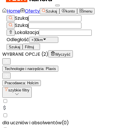
Home
Oferty
Szukaj
konto
menu
Szukaj
Szukaj
Lokalizacja
Odległość
+30km
Szukaj
Filtruj
WYBRANE OPCJE (
2
)
Wyczyść
Technologie i narzędzia: Plaxis
Pracodawca: Holcim
szybkie filtry
dla uczniów i absolwentów
(
0
)