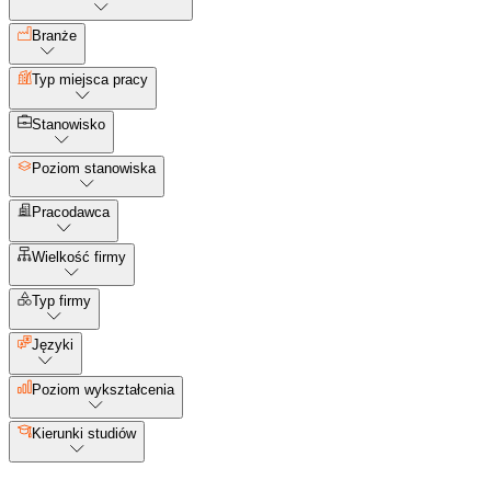
Branże
Typ miejsca pracy
Stanowisko
Poziom stanowiska
Pracodawca
Wielkość firmy
Typ firmy
Języki
Poziom wykształcenia
Kierunki studiów