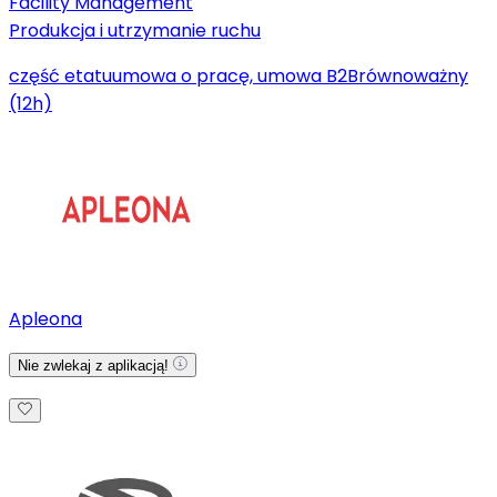
Facility Management
Produkcja i utrzymanie ruchu
część etatu
umowa o pracę, umowa B2B
równoważny
(12h)
Apleona
Nie zwlekaj z aplikacją!