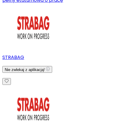
pełny etat
umowa o pracę
STRABAG
Nie zwlekaj z aplikacją!