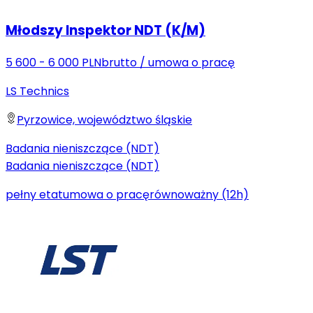
Młodszy Inspektor NDT (K/M)
5 600 - 6 000 PLN
brutto
/
umowa o pracę
LS Technics
Pyrzowice, województwo śląskie
Badania nieniszczące (NDT)
Badania nieniszczące (NDT)
pełny etat
umowa o pracę
równoważny (12h)