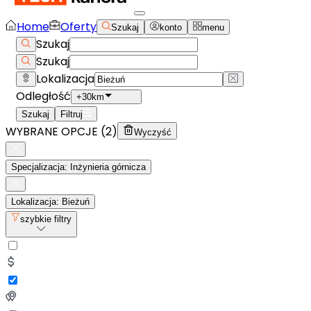
Home
Oferty
Szukaj
konto
menu
Szukaj
Szukaj
Lokalizacja
Odległość
+30km
Szukaj
Filtruj
WYBRANE OPCJE (
2
)
Wyczyść
Specjalizacja: Inżynieria górnicza
Lokalizacja: Bieżuń
szybkie filtry