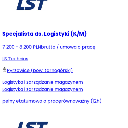
Specjalista ds. Logistyki (K/M)
7 200 - 8 200 PLN
brutto
/
umowa o pracę
LS Technics
Pyrzowice (pow. tarnogórski)
Logistyka i zarządzanie magazynem
Logistyka i zarządzanie magazynem
pełny etat
umowa o pracę
równoważny (12h)