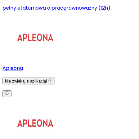
pełny etat
umowa o pracę
równoważny (12h)
Apleona
Nie zwlekaj z aplikacją!