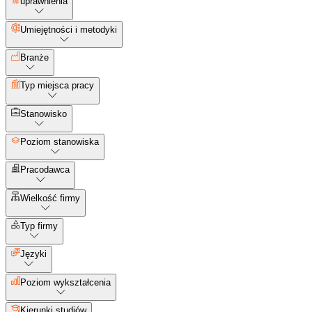
uprawnienia
Umiejętności i metodyki
Branże
Typ miejsca pracy
Stanowisko
Poziom stanowiska
Pracodawca
Wielkość firmy
Typ firmy
Języki
Poziom wykształcenia
Kierunki studiów