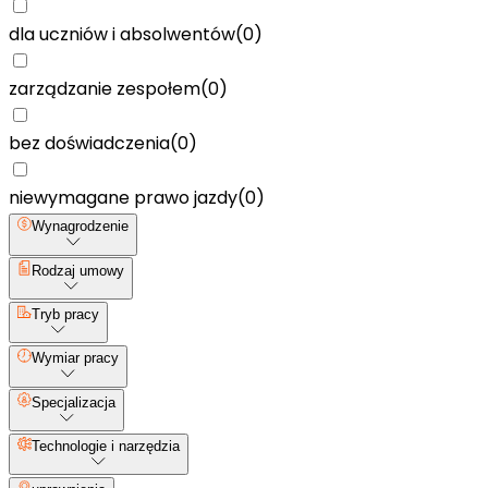
dla uczniów i absolwentów
(
0
)
zarządzanie zespołem
(
0
)
bez doświadczenia
(
0
)
niewymagane prawo jazdy
(
0
)
Wynagrodzenie
Rodzaj umowy
Tryb pracy
Wymiar pracy
Specjalizacja
Technologie i narzędzia