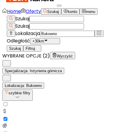
Home
Oferty
Szukaj
konto
menu
Szukaj
Szukaj
Lokalizacja
Odległość
+30km
Szukaj
Filtruj
WYBRANE OPCJE (
2
)
Wyczyść
Specjalizacja: Inżynieria górnicza
Lokalizacja: Bukowno
szybkie filtry