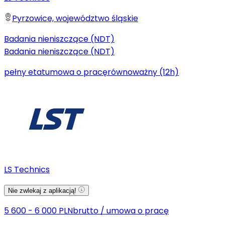
Pyrzowice, województwo śląskie
Badania nieniszczące (NDT)
Badania nieniszczące (NDT)
pełny etat
umowa o pracę
równoważny (12h)
LS Technics
Nie zwlekaj z aplikacją!
5 600 - 6 000 PLN
brutto
/
umowa o pracę