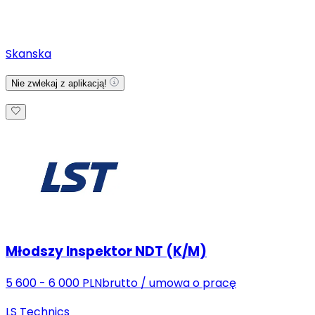
Skanska
Nie zwlekaj z aplikacją!
Młodszy Inspektor NDT (K/M)
5 600 - 6 000 PLN
brutto
/
umowa o pracę
LS Technics