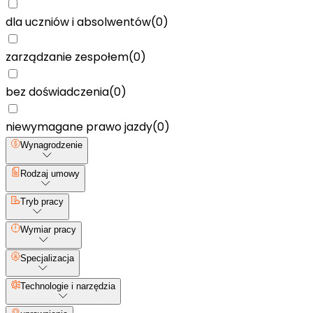
dla uczniów i absolwentów
(
0
)
zarządzanie zespołem
(
0
)
bez doświadczenia
(
0
)
niewymagane prawo jazdy
(
0
)
Wynagrodzenie
Rodzaj umowy
Tryb pracy
Wymiar pracy
Specjalizacja
Technologie i narzędzia