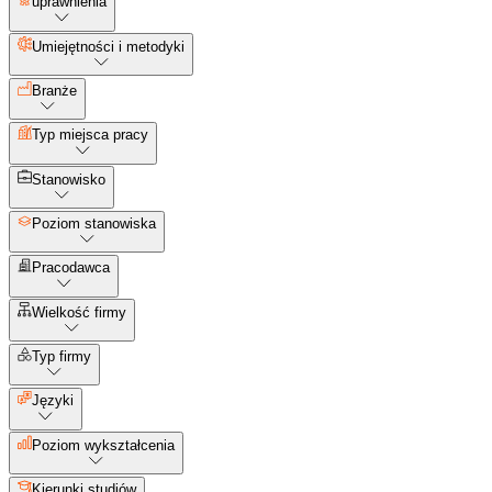
uprawnienia
Umiejętności i metodyki
Branże
Typ miejsca pracy
Stanowisko
Poziom stanowiska
Pracodawca
Wielkość firmy
Typ firmy
Języki
Poziom wykształcenia
Kierunki studiów