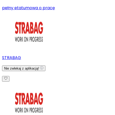
pełny etat
umowa o pracę
STRABAG
Nie zwlekaj z aplikacją!