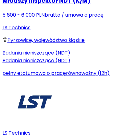
Młodszy Inspektor NDT (K/M)
5 600 - 6 000 PLN
brutto
/
umowa o pracę
LS Technics
Pyrzowice, województwo śląskie
Badania nieniszczące (NDT)
Badania nieniszczące (NDT)
pełny etat
umowa o pracę
równoważny (12h)
LS Technics