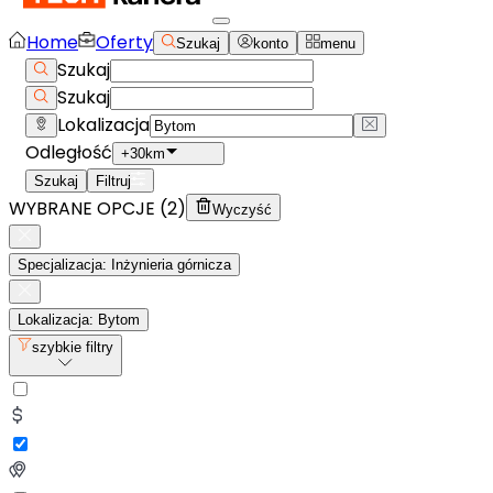
Home
Oferty
Szukaj
konto
menu
Szukaj
Szukaj
Lokalizacja
Odległość
+30km
Szukaj
Filtruj
WYBRANE OPCJE (
2
)
Wyczyść
Specjalizacja: Inżynieria górnicza
Lokalizacja: Bytom
szybkie filtry