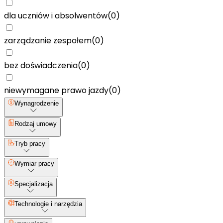
dla uczniów i absolwentów
(
0
)
zarządzanie zespołem
(
0
)
bez doświadczenia
(
0
)
niewymagane prawo jazdy
(
0
)
Wynagrodzenie
Rodzaj umowy
Tryb pracy
Wymiar pracy
Specjalizacja
Technologie i narzędzia