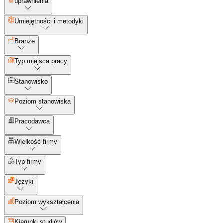
uprawnienia
Umiejętności i metodyki
Branże
Typ miejsca pracy
Stanowisko
Poziom stanowiska
Pracodawca
Wielkość firmy
Typ firmy
Języki
Poziom wykształcenia
Kierunki studiów