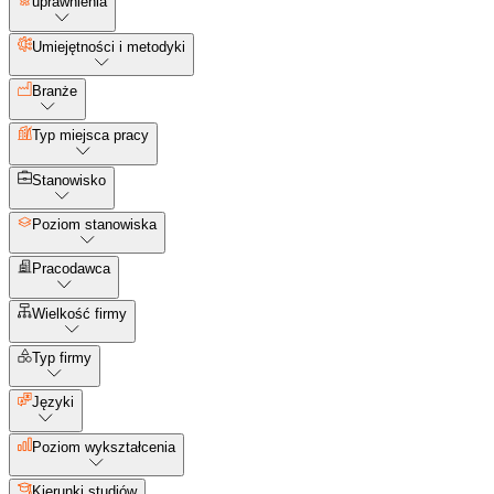
uprawnienia
Umiejętności i metodyki
Branże
Typ miejsca pracy
Stanowisko
Poziom stanowiska
Pracodawca
Wielkość firmy
Typ firmy
Języki
Poziom wykształcenia
Kierunki studiów