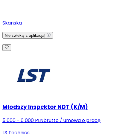
Skanska
Nie zwlekaj z aplikacją!
Młodszy Inspektor NDT (K/M)
5 600 - 6 000 PLN
brutto
/
umowa o pracę
LS Technics