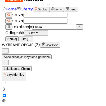
Home
Oferty
Szukaj
konto
menu
Szukaj
Szukaj
Lokalizacja
Odległość
+30km
Szukaj
Filtruj
WYBRANE OPCJE (
2
)
Wyczyść
Specjalizacja: Inżynieria górnicza
Lokalizacja: Chełm
szybkie filtry