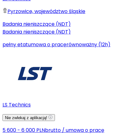
Pyrzowice, województwo śląskie
Badania nieniszczące (NDT)
Badania nieniszczące (NDT)
pełny etat
umowa o pracę
równoważny (12h)
LS Technics
Nie zwlekaj z aplikacją!
5 600 - 6 000 PLN
brutto
/
umowa o pracę