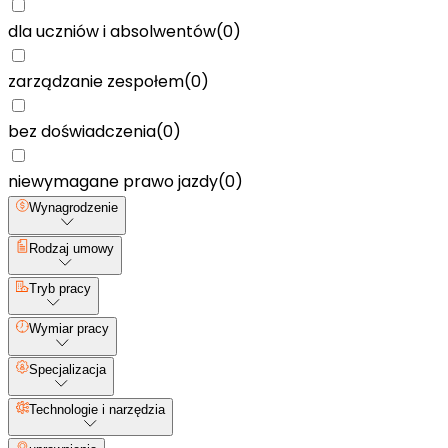
dla uczniów i absolwentów
(
0
)
zarządzanie zespołem
(
0
)
bez doświadczenia
(
0
)
niewymagane prawo jazdy
(
0
)
Wynagrodzenie
Rodzaj umowy
Tryb pracy
Wymiar pracy
Specjalizacja
Technologie i narzędzia