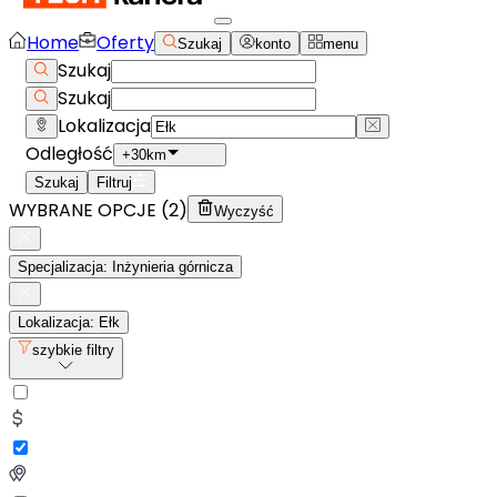
Home
Oferty
Szukaj
konto
menu
Szukaj
Szukaj
Lokalizacja
Odległość
+30km
Szukaj
Filtruj
WYBRANE OPCJE (
2
)
Wyczyść
Specjalizacja: Inżynieria górnicza
Lokalizacja: Ełk
szybkie filtry