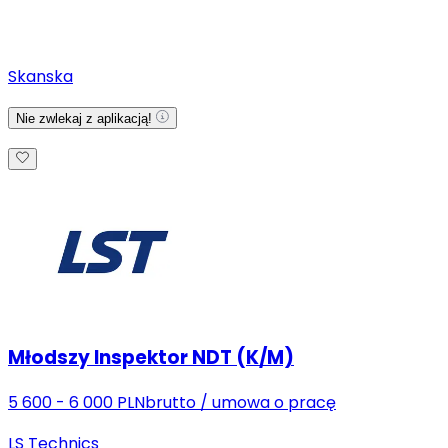
Skanska
Nie zwlekaj z aplikacją!
Młodszy Inspektor NDT (K/M)
5 600 - 6 000 PLN
brutto
/
umowa o pracę
LS Technics