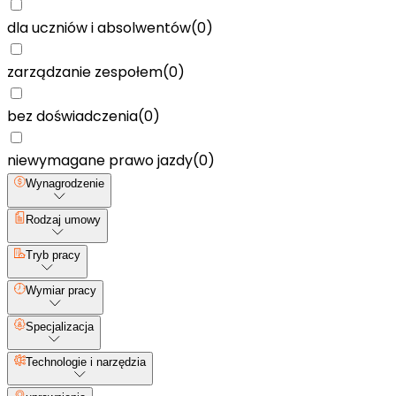
dla uczniów i absolwentów
(
0
)
zarządzanie zespołem
(
0
)
bez doświadczenia
(
0
)
niewymagane prawo jazdy
(
0
)
Wynagrodzenie
Rodzaj umowy
Tryb pracy
Wymiar pracy
Specjalizacja
Technologie i narzędzia