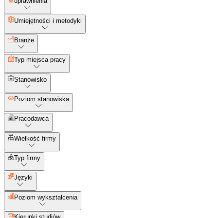
uprawnienia
Umiejętności i metodyki
Branże
Typ miejsca pracy
Stanowisko
Poziom stanowiska
Pracodawca
Wielkość firmy
Typ firmy
Języki
Poziom wykształcenia
Kierunki studiów