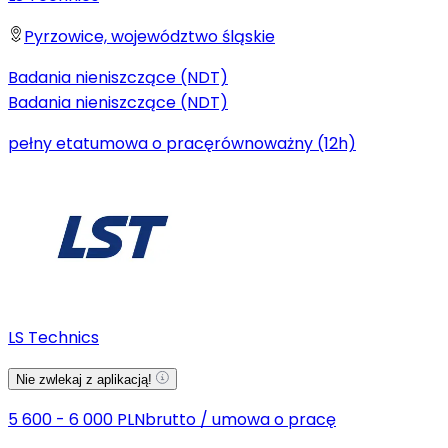
Pyrzowice, województwo śląskie
Badania nieniszczące (NDT)
Badania nieniszczące (NDT)
pełny etat
umowa o pracę
równoważny (12h)
LS Technics
Nie zwlekaj z aplikacją!
5 600 - 6 000 PLN
brutto
/
umowa o pracę