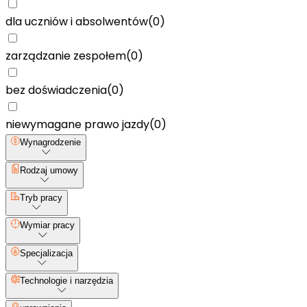
dla uczniów i absolwentów
(
0
)
zarządzanie zespołem
(
0
)
bez doświadczenia
(
0
)
niewymagane prawo jazdy
(
0
)
Wynagrodzenie
Rodzaj umowy
Tryb pracy
Wymiar pracy
Specjalizacja
Technologie i narzędzia