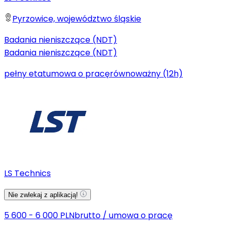
Pyrzowice, województwo śląskie
Badania nieniszczące (NDT)
Badania nieniszczące (NDT)
pełny etat
umowa o pracę
równoważny (12h)
LS Technics
Nie zwlekaj z aplikacją!
5 600 - 6 000 PLN
brutto
/
umowa o pracę