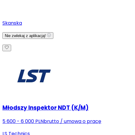
Skanska
Nie zwlekaj z aplikacją!
Młodszy Inspektor NDT (K/M)
5 600 - 6 000 PLN
brutto
/
umowa o pracę
LS Technics