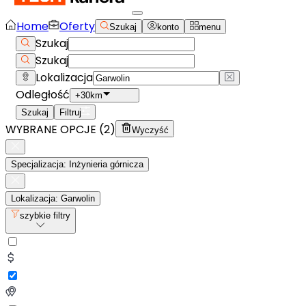
Home
Oferty
Szukaj
konto
menu
Szukaj
Szukaj
Lokalizacja
Odległość
+30km
Szukaj
Filtruj
WYBRANE OPCJE (
2
)
Wyczyść
Specjalizacja: Inżynieria górnicza
Lokalizacja: Garwolin
szybkie filtry