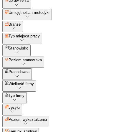
uprawnienia
Umiejętności i metodyki
Branże
Typ miejsca pracy
Stanowisko
Poziom stanowiska
Pracodawca
Wielkość firmy
Typ firmy
Języki
Poziom wykształcenia
Kierunki studiów