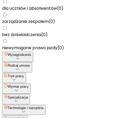
dla uczniów i absolwentów
(
0
)
zarządzanie zespołem
(
0
)
bez doświadczenia
(
0
)
niewymagane prawo jazdy
(
0
)
Wynagrodzenie
Rodzaj umowy
Tryb pracy
Wymiar pracy
Specjalizacja
Technologie i narzędzia