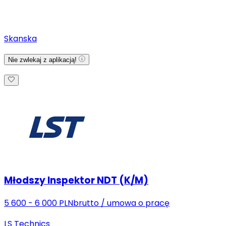
Skanska
Nie zwlekaj z aplikacją!
Młodszy Inspektor NDT (K/M)
5 600 - 6 000 PLN
brutto
/
umowa o pracę
LS Technics