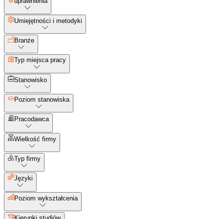
uprawnienia
Umiejętności i metodyki
Branże
Typ miejsca pracy
Stanowisko
Poziom stanowiska
Pracodawca
Wielkość firmy
Typ firmy
Języki
Poziom wykształcenia
Kierunki studiów