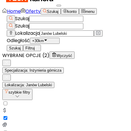
Home
Oferty
Szukaj
konto
menu
Szukaj
Szukaj
Lokalizacja
Odległość
+30km
Szukaj
Filtruj
WYBRANE OPCJE (
2
)
Wyczyść
Specjalizacja: Inżynieria górnicza
Lokalizacja: Janów Lubelski
szybkie filtry