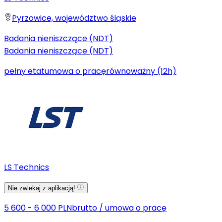
Pyrzowice, województwo śląskie
Badania nieniszczące (NDT)
Badania nieniszczące (NDT)
pełny etat
umowa o pracę
równoważny (12h)
LS Technics
Nie zwlekaj z aplikacją!
5 600 - 6 000 PLN
brutto
/
umowa o pracę