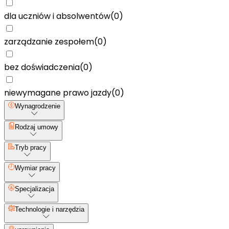
dla uczniów i absolwentów
(
0
)
zarządzanie zespołem
(
0
)
bez doświadczenia
(
0
)
niewymagane prawo jazdy
(
0
)
Wynagrodzenie
Rodzaj umowy
Tryb pracy
Wymiar pracy
Specjalizacja
Technologie i narzędzia