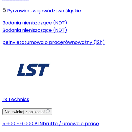
Pyrzowice, województwo śląskie
Badania nieniszczące (NDT)
Badania nieniszczące (NDT)
pełny etat
umowa o pracę
równoważny (12h)
LS Technics
Nie zwlekaj z aplikacją!
5 600 - 6 000 PLN
brutto
/
umowa o pracę