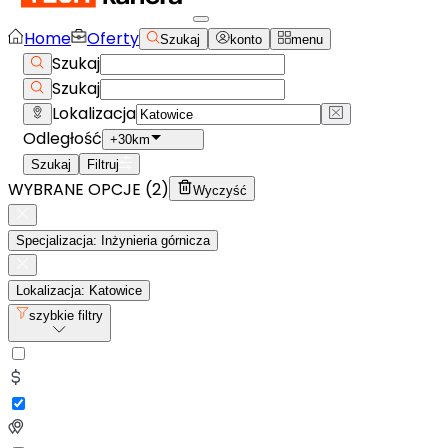
Home
Oferty
Szukaj
konto
menu
Szukaj
Szukaj
Lokalizacja
Odległość
+30km
Szukaj
Filtruj
WYBRANE OPCJE (
2
)
Wyczyść
Specjalizacja: Inżynieria górnicza
Lokalizacja: Katowice
szybkie filtry