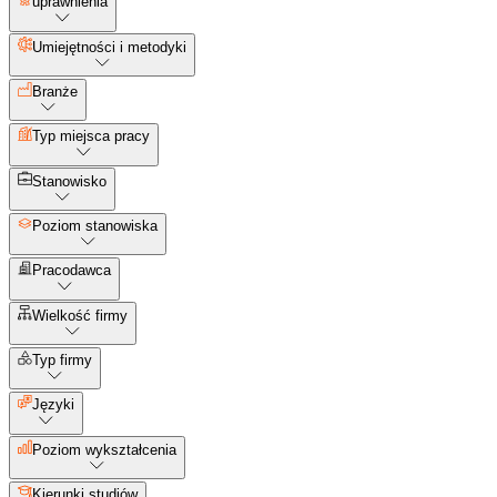
uprawnienia
Umiejętności i metodyki
Branże
Typ miejsca pracy
Stanowisko
Poziom stanowiska
Pracodawca
Wielkość firmy
Typ firmy
Języki
Poziom wykształcenia
Kierunki studiów