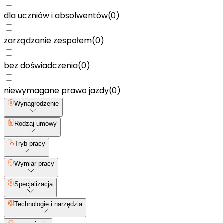
dla uczniów i absolwentów
(
0
)
zarządzanie zespołem
(
0
)
bez doświadczenia
(
0
)
niewymagane prawo jazdy
(
0
)
Wynagrodzenie
Rodzaj umowy
Tryb pracy
Wymiar pracy
Specjalizacja
Technologie i narzędzia