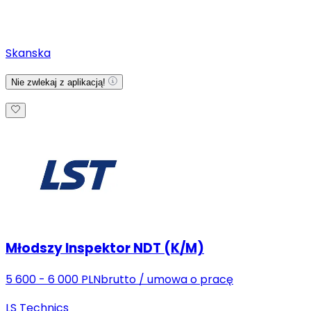
Skanska
Nie zwlekaj z aplikacją!
Młodszy Inspektor NDT (K/M)
5 600 - 6 000 PLN
brutto
/
umowa o pracę
LS Technics