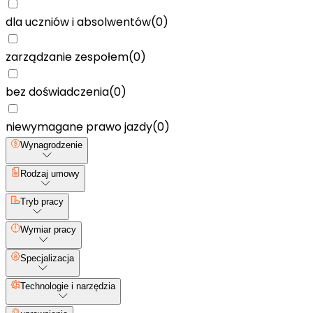
dla uczniów i absolwentów
(
0
)
zarządzanie zespołem
(
0
)
bez doświadczenia
(
0
)
niewymagane prawo jazdy
(
0
)
Wynagrodzenie
Rodzaj umowy
Tryb pracy
Wymiar pracy
Specjalizacja
Technologie i narzędzia