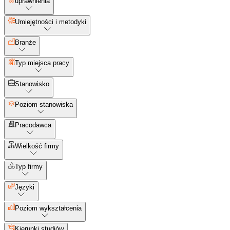
uprawnienia
Umiejętności i metodyki
Branże
Typ miejsca pracy
Stanowisko
Poziom stanowiska
Pracodawca
Wielkość firmy
Typ firmy
Języki
Poziom wykształcenia
Kierunki studiów