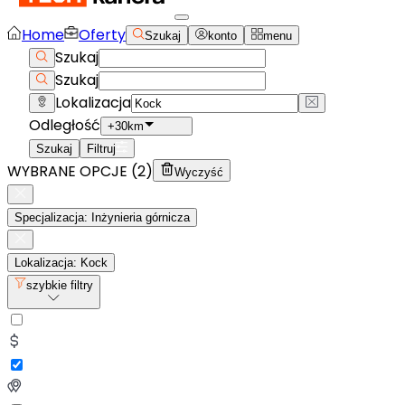
Home
Oferty
Szukaj
konto
menu
Szukaj
Szukaj
Lokalizacja
Odległość
+30km
Szukaj
Filtruj
WYBRANE OPCJE (
2
)
Wyczyść
Specjalizacja: Inżynieria górnicza
Lokalizacja: Kock
szybkie filtry