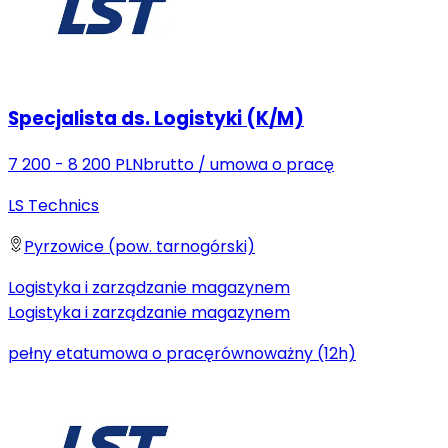
Specjalista ds. Logistyki (K/M)
7 200 - 8 200 PLN
brutto
/
umowa o pracę
LS Technics
Pyrzowice (pow. tarnogórski)
Logistyka i zarządzanie magazynem
Logistyka i zarządzanie magazynem
pełny etat
umowa o pracę
równoważny (12h)