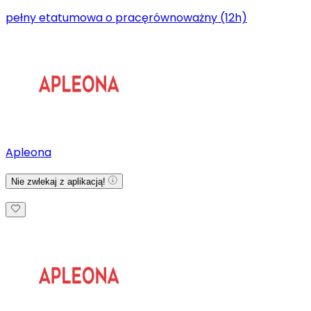
pełny etat
umowa o pracę
równoważny (12h)
Apleona
Nie zwlekaj z aplikacją!