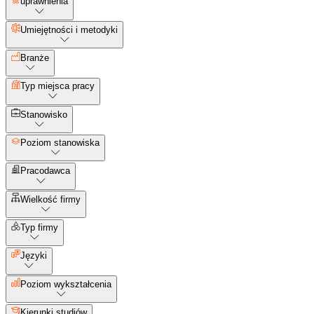
uprawnienia
Umiejętności i metodyki
Branże
Typ miejsca pracy
Stanowisko
Poziom stanowiska
Pracodawca
Wielkość firmy
Typ firmy
Języki
Poziom wykształcenia
Kierunki studiów