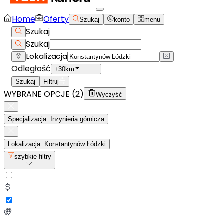
Home
Oferty
Szukaj
konto
menu
Szukaj
Szukaj
Lokalizacja
Odległość
+30km
Szukaj
Filtruj
WYBRANE OPCJE (
2
)
Wyczyść
Specjalizacja: Inżynieria górnicza
Lokalizacja: Konstantynów Łódzki
szybkie filtry