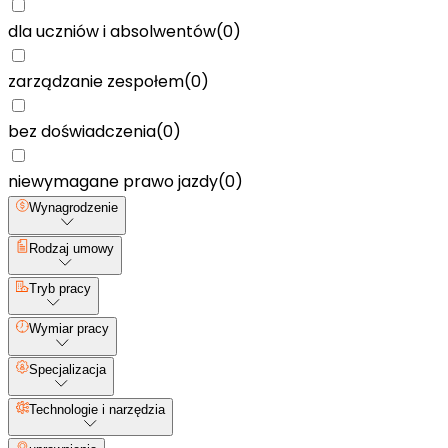
dla uczniów i absolwentów
(
0
)
zarządzanie zespołem
(
0
)
bez doświadczenia
(
0
)
niewymagane prawo jazdy
(
0
)
Wynagrodzenie
Rodzaj umowy
Tryb pracy
Wymiar pracy
Specjalizacja
Technologie i narzędzia