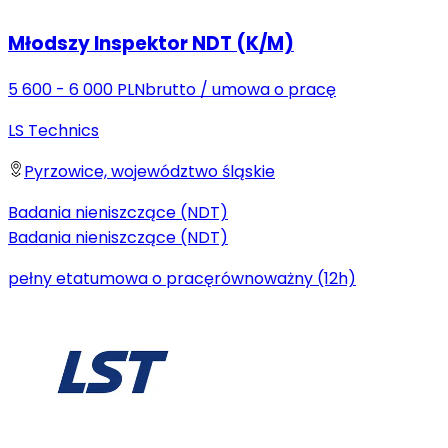
Młodszy Inspektor NDT (K/M)
5 600 - 6 000 PLN
brutto
/
umowa o pracę
LS Technics
Pyrzowice, województwo śląskie
Badania nieniszczące (NDT)
Badania nieniszczące (NDT)
pełny etat
umowa o pracę
równoważny (12h)