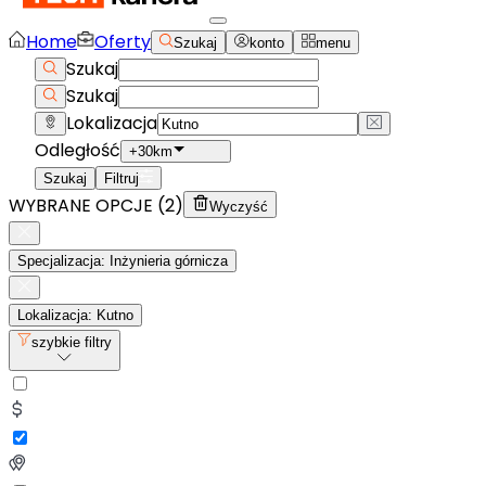
Home
Oferty
Szukaj
konto
menu
Szukaj
Szukaj
Lokalizacja
Odległość
+30km
Szukaj
Filtruj
WYBRANE OPCJE (
2
)
Wyczyść
Specjalizacja: Inżynieria górnicza
Lokalizacja: Kutno
szybkie filtry