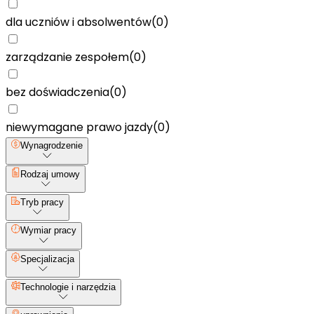
dla uczniów i absolwentów
(
0
)
zarządzanie zespołem
(
0
)
bez doświadczenia
(
0
)
niewymagane prawo jazdy
(
0
)
Wynagrodzenie
Rodzaj umowy
Tryb pracy
Wymiar pracy
Specjalizacja
Technologie i narzędzia