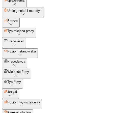
uprawnienia
Umiejętności i metodyki
Branże
Typ miejsca pracy
Stanowisko
Poziom stanowiska
Pracodawca
Wielkość firmy
Typ firmy
Języki
Poziom wykształcenia
Kierunki studiów