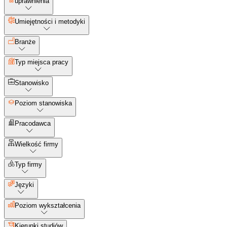
uprawnienia
Umiejętności i metodyki
Branże
Typ miejsca pracy
Stanowisko
Poziom stanowiska
Pracodawca
Wielkość firmy
Typ firmy
Języki
Poziom wykształcenia
Kierunki studiów