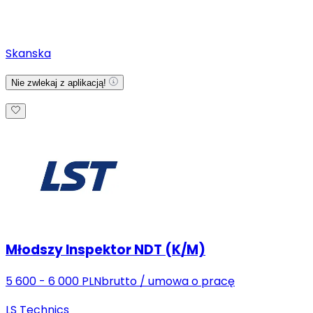
Skanska
Nie zwlekaj z aplikacją!
Młodszy Inspektor NDT (K/M)
5 600 - 6 000 PLN
brutto
/
umowa o pracę
LS Technics