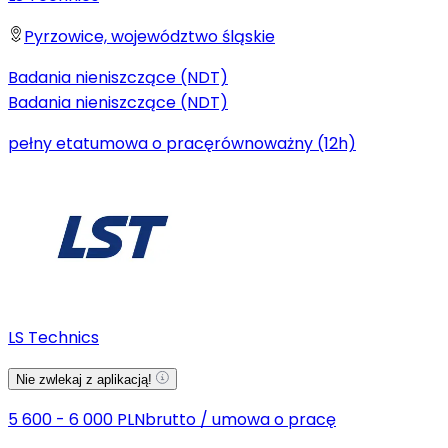
Pyrzowice, województwo śląskie
Badania nieniszczące (NDT)
Badania nieniszczące (NDT)
pełny etat
umowa o pracę
równoważny (12h)
LS Technics
Nie zwlekaj z aplikacją!
5 600 - 6 000 PLN
brutto
/
umowa o pracę