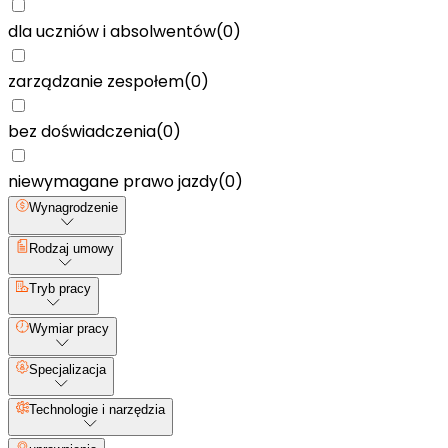
dla uczniów i absolwentów
(
0
)
zarządzanie zespołem
(
0
)
bez doświadczenia
(
0
)
niewymagane prawo jazdy
(
0
)
Wynagrodzenie
Rodzaj umowy
Tryb pracy
Wymiar pracy
Specjalizacja
Technologie i narzędzia