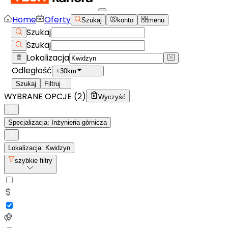
Home
Oferty
Szukaj
konto
menu
Szukaj
Szukaj
Lokalizacja
Odległość
+30km
Szukaj
Filtruj
WYBRANE OPCJE (
2
)
Wyczyść
Specjalizacja: Inżynieria górnicza
Lokalizacja: Kwidzyn
szybkie filtry