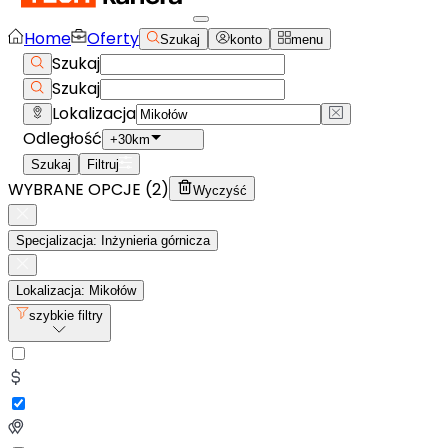
Home
Oferty
Szukaj
konto
menu
Szukaj
Szukaj
Lokalizacja
Odległość
+30km
Szukaj
Filtruj
WYBRANE OPCJE (
2
)
Wyczyść
Specjalizacja: Inżynieria górnicza
Lokalizacja: Mikołów
szybkie filtry