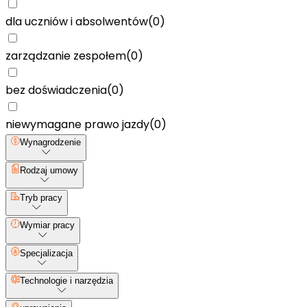
dla uczniów i absolwentów
(
0
)
zarządzanie zespołem
(
0
)
bez doświadczenia
(
0
)
niewymagane prawo jazdy
(
0
)
Wynagrodzenie
Rodzaj umowy
Tryb pracy
Wymiar pracy
Specjalizacja
Technologie i narzędzia