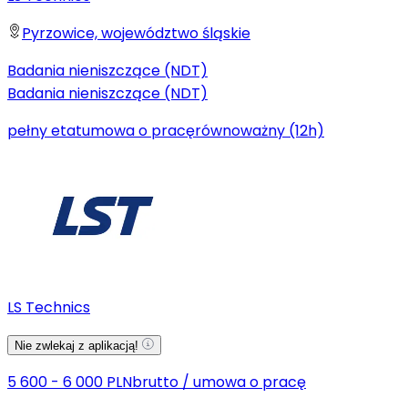
Pyrzowice, województwo śląskie
Badania nieniszczące (NDT)
Badania nieniszczące (NDT)
pełny etat
umowa o pracę
równoważny (12h)
LS Technics
Nie zwlekaj z aplikacją!
5 600 - 6 000 PLN
brutto
/
umowa o pracę