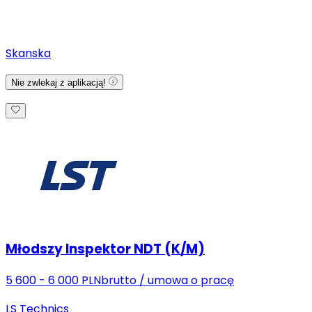
Skanska
Nie zwlekaj z aplikacją!
Młodszy Inspektor NDT (K/M)
5 600 - 6 000 PLN
brutto
/
umowa o pracę
LS Technics