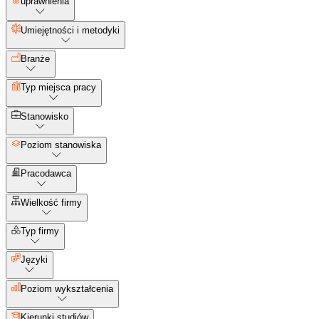
uprawnienia
Umiejętności i metodyki
Branże
Typ miejsca pracy
Stanowisko
Poziom stanowiska
Pracodawca
Wielkość firmy
Typ firmy
Języki
Poziom wykształcenia
Kierunki studiów