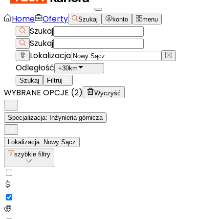
Home
Oferty
Szukaj
konto
menu
Szukaj
Szukaj
Lokalizacja
Odległość
+30km
Szukaj
Filtruj
WYBRANE OPCJE (
2
)
Wyczyść
Specjalizacja: Inżynieria górnicza
Lokalizacja: Nowy Sącz
szybkie filtry