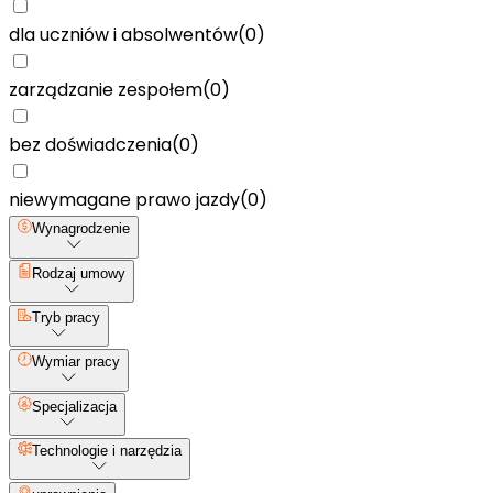
dla uczniów i absolwentów
(
0
)
zarządzanie zespołem
(
0
)
bez doświadczenia
(
0
)
niewymagane prawo jazdy
(
0
)
Wynagrodzenie
Rodzaj umowy
Tryb pracy
Wymiar pracy
Specjalizacja
Technologie i narzędzia