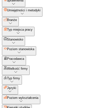
uprawnienia
Umiejętności i metodyki
Branże
Typ miejsca pracy
Stanowisko
Poziom stanowiska
Pracodawca
Wielkość firmy
Typ firmy
Języki
Poziom wykształcenia
Kierunki studiów