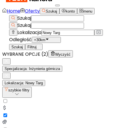
Home
Oferty
Szukaj
konto
menu
Szukaj
Szukaj
Lokalizacja
Odległość
+30km
Szukaj
Filtruj
WYBRANE OPCJE (
2
)
Wyczyść
Specjalizacja: Inżynieria górnicza
Lokalizacja: Nowy Targ
szybkie filtry