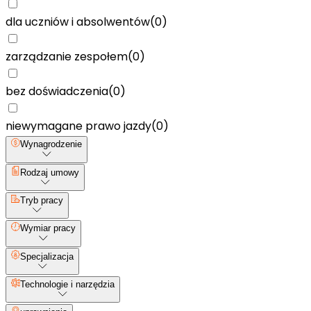
dla uczniów i absolwentów
(
0
)
zarządzanie zespołem
(
0
)
bez doświadczenia
(
0
)
niewymagane prawo jazdy
(
0
)
Wynagrodzenie
Rodzaj umowy
Tryb pracy
Wymiar pracy
Specjalizacja
Technologie i narzędzia