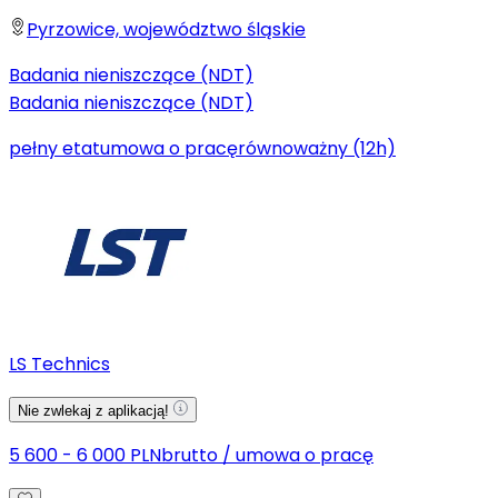
Pyrzowice, województwo śląskie
Badania nieniszczące (NDT)
Badania nieniszczące (NDT)
pełny etat
umowa o pracę
równoważny (12h)
LS Technics
Nie zwlekaj z aplikacją!
5 600 - 6 000 PLN
brutto
/
umowa o pracę