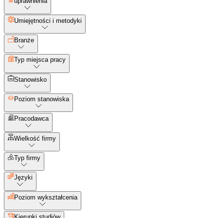
uprawnienia
Umiejętności i metodyki
Branże
Typ miejsca pracy
Stanowisko
Poziom stanowiska
Pracodawca
Wielkość firmy
Typ firmy
Języki
Poziom wykształcenia
Kierunki studiów