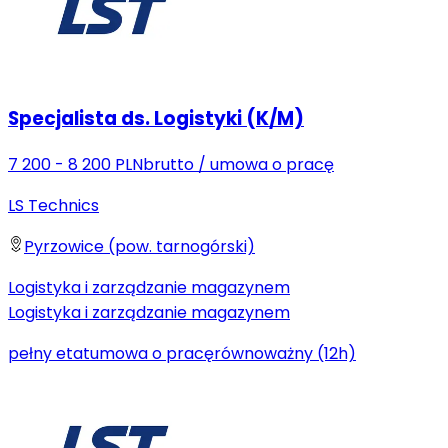
Specjalista ds. Logistyki (K/M)
7 200 - 8 200 PLN
brutto
/
umowa o pracę
LS Technics
Pyrzowice (pow. tarnogórski)
Logistyka i zarządzanie magazynem
Logistyka i zarządzanie magazynem
pełny etat
umowa o pracę
równoważny (12h)