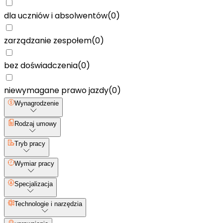
dla uczniów i absolwentów
(
0
)
zarządzanie zespołem
(
0
)
bez doświadczenia
(
0
)
niewymagane prawo jazdy
(
0
)
Wynagrodzenie
Rodzaj umowy
Tryb pracy
Wymiar pracy
Specjalizacja
Technologie i narzędzia