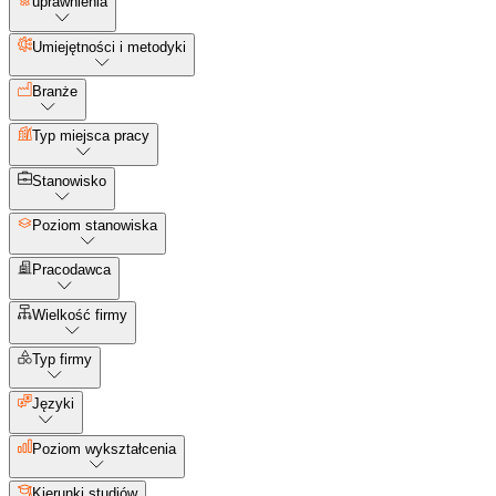
uprawnienia
Umiejętności i metodyki
Branże
Typ miejsca pracy
Stanowisko
Poziom stanowiska
Pracodawca
Wielkość firmy
Typ firmy
Języki
Poziom wykształcenia
Kierunki studiów