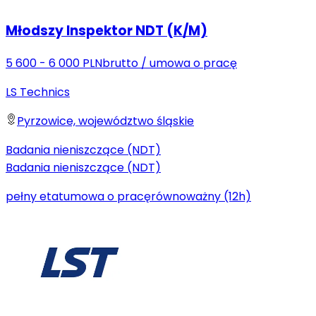
Młodszy Inspektor NDT (K/M)
5 600 - 6 000 PLN
brutto
/
umowa o pracę
LS Technics
Pyrzowice, województwo śląskie
Badania nieniszczące (NDT)
Badania nieniszczące (NDT)
pełny etat
umowa o pracę
równoważny (12h)