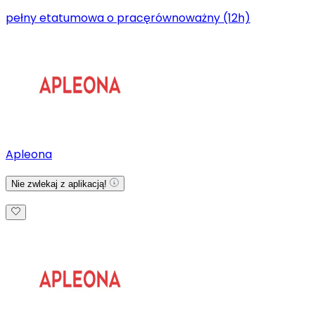
pełny etat
umowa o pracę
równoważny (12h)
Apleona
Nie zwlekaj z aplikacją!