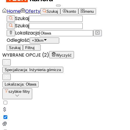
Home
Oferty
Szukaj
konto
menu
Szukaj
Szukaj
Lokalizacja
Odległość
+30km
Szukaj
Filtruj
WYBRANE OPCJE (
2
)
Wyczyść
Specjalizacja: Inżynieria górnicza
Lokalizacja: Oława
szybkie filtry