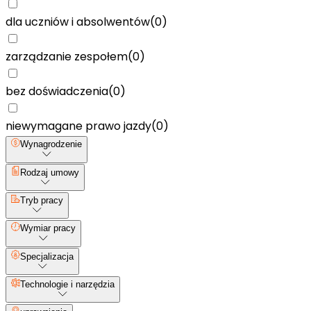
dla uczniów i absolwentów
(
0
)
zarządzanie zespołem
(
0
)
bez doświadczenia
(
0
)
niewymagane prawo jazdy
(
0
)
Wynagrodzenie
Rodzaj umowy
Tryb pracy
Wymiar pracy
Specjalizacja
Technologie i narzędzia