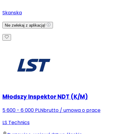
Skanska
Nie zwlekaj z aplikacją!
Młodszy Inspektor NDT (K/M)
5 600 - 6 000 PLN
brutto
/
umowa o pracę
LS Technics