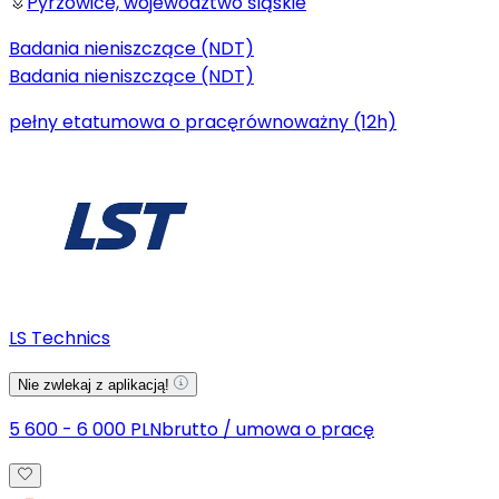
Pyrzowice, województwo śląskie
Badania nieniszczące (NDT)
Badania nieniszczące (NDT)
pełny etat
umowa o pracę
równoważny (12h)
LS Technics
Nie zwlekaj z aplikacją!
5 600 - 6 000 PLN
brutto
/
umowa o pracę