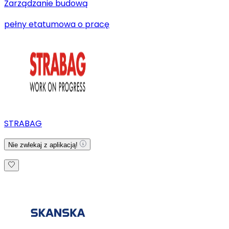
Zarządzanie budową
pełny etat
umowa o pracę
STRABAG
Nie zwlekaj z aplikacją!