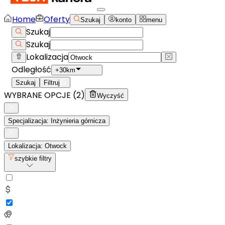
Home
Oferty
Szukaj
konto
menu
Szukaj
Szukaj
Lokalizacja
Odległość
+30km
Szukaj
Filtruj
WYBRANE OPCJE (
2
)
Wyczyść
Specjalizacja: Inżynieria górnicza
Lokalizacja: Otwock
szybkie filtry