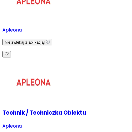
Apleona
Nie zwlekaj z aplikacją!
Technik / Techniczka Obiektu
Apleona