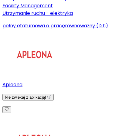
Facility Management
Utrzymanie ruchu - elektryka
pełny etat
umowa o pracę
równoważny (12h)
Apleona
Nie zwlekaj z aplikacją!