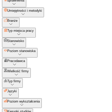
uprawnienia
Umiejętności i metodyki
Branże
Typ miejsca pracy
Stanowisko
Poziom stanowiska
Pracodawca
Wielkość firmy
Typ firmy
Języki
Poziom wykształcenia
Kierunki studiów