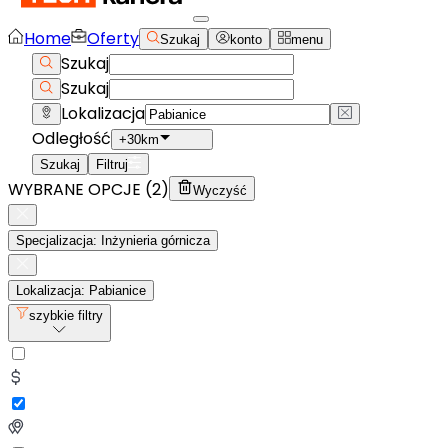
Home
Oferty
Szukaj
konto
menu
Szukaj
Szukaj
Lokalizacja
Odległość
+30km
Szukaj
Filtruj
WYBRANE OPCJE (
2
)
Wyczyść
Specjalizacja: Inżynieria górnicza
Lokalizacja: Pabianice
szybkie filtry