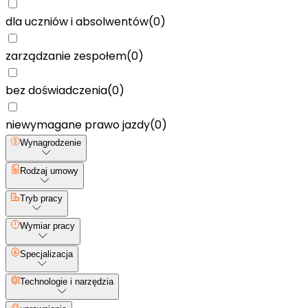
dla uczniów i absolwentów
(
0
)
zarządzanie zespołem
(
0
)
bez doświadczenia
(
0
)
niewymagane prawo jazdy
(
0
)
Wynagrodzenie
Rodzaj umowy
Tryb pracy
Wymiar pracy
Specjalizacja
Technologie i narzędzia