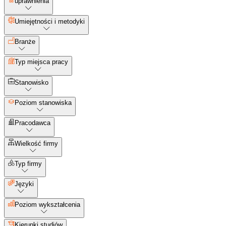
uprawnienia
Umiejętności i metodyki
Branże
Typ miejsca pracy
Stanowisko
Poziom stanowiska
Pracodawca
Wielkość firmy
Typ firmy
Języki
Poziom wykształcenia
Kierunki studiów