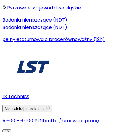
Pyrzowice, województwo śląskie
Badania nieniszczące (NDT)
Badania nieniszczące (NDT)
pełny etat
umowa o pracę
równoważny (12h)
LS Technics
Nie zwlekaj z aplikacją!
5 600 - 6 000 PLN
brutto
/
umowa o pracę