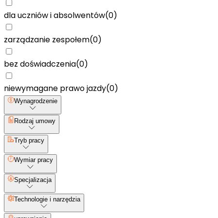
dla uczniów i absolwentów
(
0
)
zarządzanie zespołem
(
0
)
bez doświadczenia
(
0
)
niewymagane prawo jazdy
(
0
)
Wynagrodzenie
Rodzaj umowy
Tryb pracy
Wymiar pracy
Specjalizacja
Technologie i narzędzia