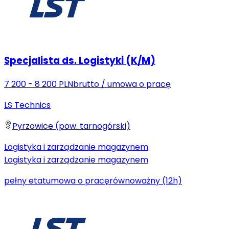
Specjalista ds. Logistyki (K/M)
7 200 - 8 200 PLN
brutto
/
umowa o pracę
LS Technics
Pyrzowice (pow. tarnogórski)
Logistyka i zarządzanie magazynem
Logistyka i zarządzanie magazynem
pełny etat
umowa o pracę
równoważny (12h)