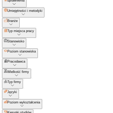
uprawnienia
Umiejętności i metodyki
Branże
Typ miejsca pracy
Stanowisko
Poziom stanowiska
Pracodawca
Wielkość firmy
Typ firmy
Języki
Poziom wykształcenia
Kierunki studiów