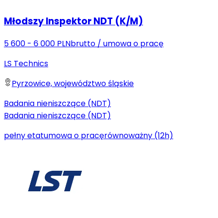
Młodszy Inspektor NDT (K/M)
5 600 - 6 000 PLN
brutto
/
umowa o pracę
LS Technics
Pyrzowice, województwo śląskie
Badania nieniszczące (NDT)
Badania nieniszczące (NDT)
pełny etat
umowa o pracę
równoważny (12h)