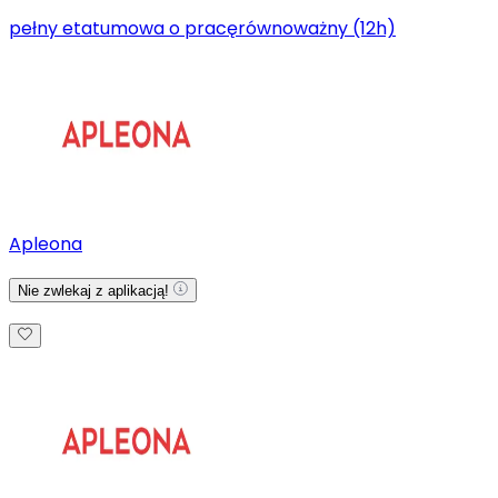
pełny etat
umowa o pracę
równoważny (12h)
Apleona
Nie zwlekaj z aplikacją!