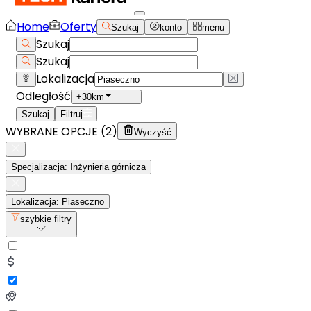
Home
Oferty
Szukaj
konto
menu
Szukaj
Szukaj
Lokalizacja
Odległość
+30km
Szukaj
Filtruj
WYBRANE OPCJE (
2
)
Wyczyść
Specjalizacja: Inżynieria górnicza
Lokalizacja: Piaseczno
szybkie filtry