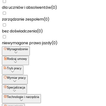
dla uczniów i absolwentów
(
0
)
zarządzanie zespołem
(
0
)
bez doświadczenia
(
0
)
niewymagane prawo jazdy
(
0
)
Wynagrodzenie
Rodzaj umowy
Tryb pracy
Wymiar pracy
Specjalizacja
Technologie i narzędzia