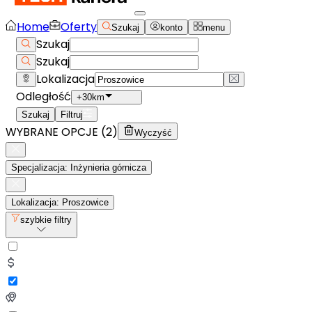
Home
Oferty
Szukaj
konto
menu
Szukaj
Szukaj
Lokalizacja
Odległość
+30km
Szukaj
Filtruj
WYBRANE OPCJE (
2
)
Wyczyść
Specjalizacja: Inżynieria górnicza
Lokalizacja: Proszowice
szybkie filtry