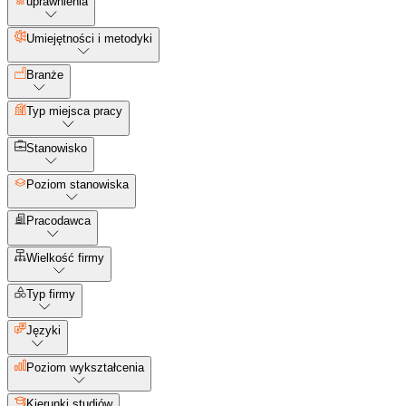
uprawnienia
Umiejętności i metodyki
Branże
Typ miejsca pracy
Stanowisko
Poziom stanowiska
Pracodawca
Wielkość firmy
Typ firmy
Języki
Poziom wykształcenia
Kierunki studiów