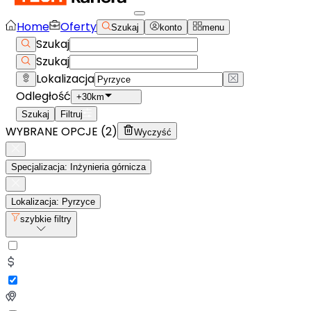
Home
Oferty
Szukaj
konto
menu
Szukaj
Szukaj
Lokalizacja
Odległość
+30km
Szukaj
Filtruj
WYBRANE OPCJE (
2
)
Wyczyść
Specjalizacja: Inżynieria górnicza
Lokalizacja: Pyrzyce
szybkie filtry