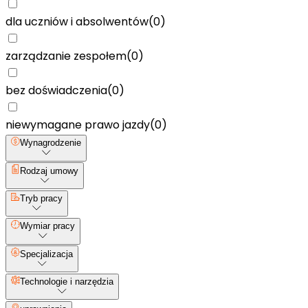
dla uczniów i absolwentów
(
0
)
zarządzanie zespołem
(
0
)
bez doświadczenia
(
0
)
niewymagane prawo jazdy
(
0
)
Wynagrodzenie
Rodzaj umowy
Tryb pracy
Wymiar pracy
Specjalizacja
Technologie i narzędzia