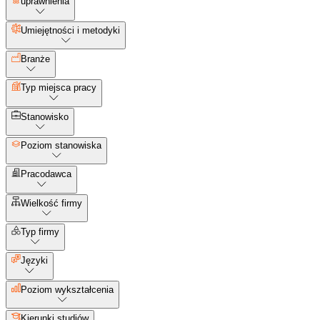
uprawnienia
Umiejętności i metodyki
Branże
Typ miejsca pracy
Stanowisko
Poziom stanowiska
Pracodawca
Wielkość firmy
Typ firmy
Języki
Poziom wykształcenia
Kierunki studiów