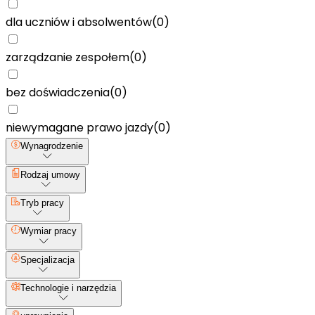
dla uczniów i absolwentów
(
0
)
zarządzanie zespołem
(
0
)
bez doświadczenia
(
0
)
niewymagane prawo jazdy
(
0
)
Wynagrodzenie
Rodzaj umowy
Tryb pracy
Wymiar pracy
Specjalizacja
Technologie i narzędzia