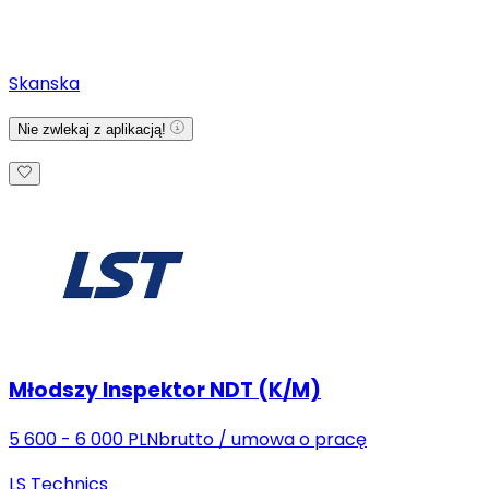
Skanska
Nie zwlekaj z aplikacją!
Młodszy Inspektor NDT (K/M)
5 600 - 6 000 PLN
brutto
/
umowa o pracę
LS Technics