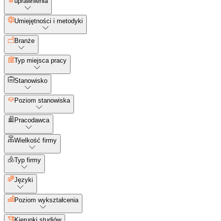
uprawnienia
Umiejętności i metodyki
Branże
Typ miejsca pracy
Stanowisko
Poziom stanowiska
Pracodawca
Wielkość firmy
Typ firmy
Języki
Poziom wykształcenia
Kierunki studiów