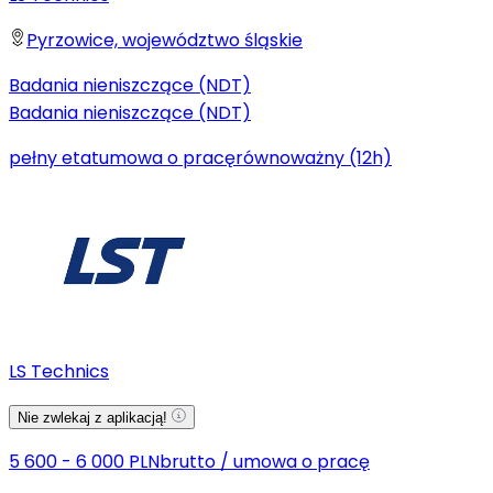
Pyrzowice, województwo śląskie
Badania nieniszczące (NDT)
Badania nieniszczące (NDT)
pełny etat
umowa o pracę
równoważny (12h)
LS Technics
Nie zwlekaj z aplikacją!
5 600 - 6 000 PLN
brutto
/
umowa o pracę