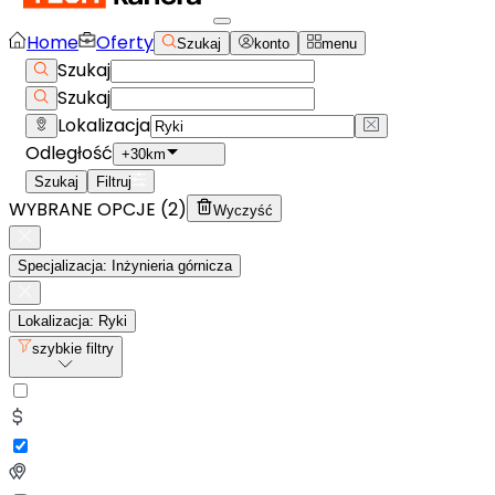
Home
Oferty
Szukaj
konto
menu
Szukaj
Szukaj
Lokalizacja
Odległość
+30km
Szukaj
Filtruj
WYBRANE OPCJE (
2
)
Wyczyść
Specjalizacja: Inżynieria górnicza
Lokalizacja: Ryki
szybkie filtry