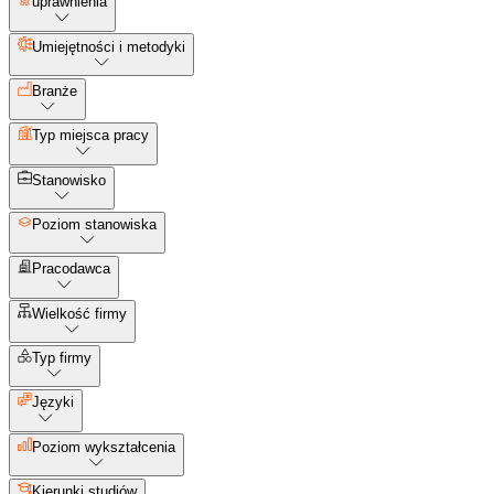
uprawnienia
Umiejętności i metodyki
Branże
Typ miejsca pracy
Stanowisko
Poziom stanowiska
Pracodawca
Wielkość firmy
Typ firmy
Języki
Poziom wykształcenia
Kierunki studiów