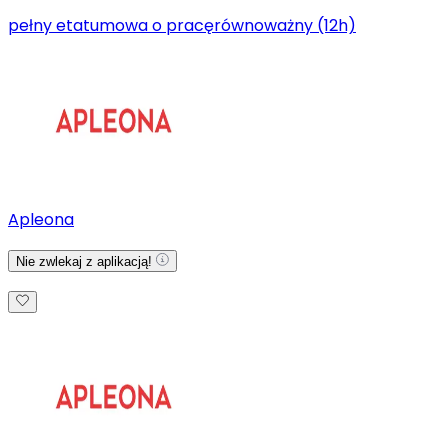
pełny etat
umowa o pracę
równoważny (12h)
Apleona
Nie zwlekaj z aplikacją!