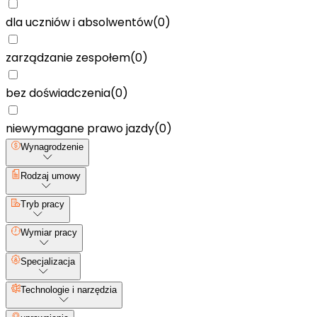
dla uczniów i absolwentów
(
0
)
zarządzanie zespołem
(
0
)
bez doświadczenia
(
0
)
niewymagane prawo jazdy
(
0
)
Wynagrodzenie
Rodzaj umowy
Tryb pracy
Wymiar pracy
Specjalizacja
Technologie i narzędzia