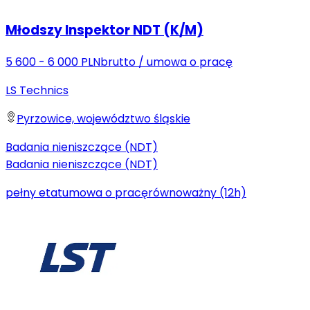
Młodszy Inspektor NDT (K/M)
5 600 - 6 000 PLN
brutto
/
umowa o pracę
LS Technics
Pyrzowice, województwo śląskie
Badania nieniszczące (NDT)
Badania nieniszczące (NDT)
pełny etat
umowa o pracę
równoważny (12h)