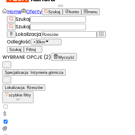
Home
Oferty
Szukaj
konto
menu
Szukaj
Szukaj
Lokalizacja
Odległość
+30km
Szukaj
Filtruj
WYBRANE OPCJE (
2
)
Wyczyść
Specjalizacja: Inżynieria górnicza
Lokalizacja: Rzeszów
szybkie filtry